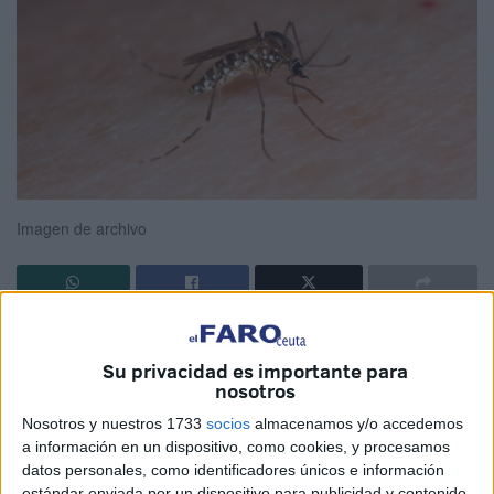
Imagen de archivo
Ceuta no corre riesgo de verse afectada por el virus
chikungunya
, al menos, de momento. El área de
Su privacidad es importante para
nosotros
Medicina Preventiva local estima que la ciudad está
al
mismo nivel que el resto de España
, que está en alerta
Nosotros y nuestros 1733
socios
almacenamos y/o accedemos
a información en un dispositivo, como cookies, y procesamos
por el aumento generalizado de enfermedades tropicales
datos personales, como identificadores únicos e información
transmitidas por el mosquito.
estándar enviada por un dispositivo para publicidad y contenido