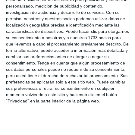
personalizado, medición de publicidad y contenido,
Sin embargo, más bien este estado se constituye como un
investigación de audiencia y desarrollo de servicios.
Con su
aviso para estar pendiente y llevar a cabo las
permiso, nosotros y nuestros socios podemos utilizar datos de
recomendaciones establecidas. El hecho de que no se
localización geográfica precisa e identificación mediante las
haya detectado ningún caso en los últimos años es una
características de dispositivos. Puede hacer clic para otorgarnos
su consentimiento a nosotros y a nuestros 1733 socios para
buena señal.
que llevemos a cabo el procesamiento previamente descrito. De
forma alternativa, puede acceder a información más detallada y
El informe de vigilancia epidemiológica entre 2022 y 2024
cambiar sus preferencias antes de otorgar o negar su
refleja que no se ha manifestado esta afección.
A día de
consentimiento.
Tenga en cuenta que algún procesamiento de
hoy tampoco se ha detectado
por lo que no hay que
sus datos personales puede no requerir de su consentimiento,
alarmarse sobremanera.
pero usted tiene el derecho de rechazar tal procesamiento. Sus
preferencias se aplicarán solo a este sitio web. Puede cambiar
sus preferencias o retirar su consentimiento en cualquier
Algeciras y Marruecos
momento volviendo a este sitio y haciendo clic en el botón
"Privacidad" en la parte inferior de la página web.
Los profesionales de la especialidad trasladan que otro
indicativo positivo es que
no se ha diagnosticado ni en
Algeciras ni en Marruecos
, lugares que con frecuencia
están conectados a Ceuta por el desplazamiento de