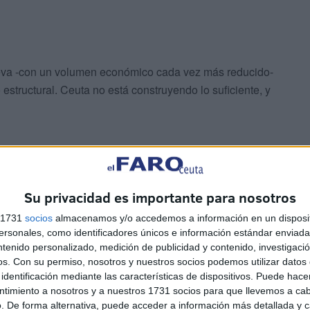
ueva -con un volumen económico cada vez más reducido-
estructural. Ceuta no está construyendo lo suficiente, y
Su privacidad es importante para nosotros
s 1731
socios
almacenamos y/o accedemos a información en un disposit
a, apuntan en la dirección correcta, pero llegan algo
sonales, como identificadores únicos e información estándar enviada 
os gestándose. La clave estará en su ejecución: en los
ntenido personalizado, medición de publicidad y contenido, investigaci
 en su impacto sobre el mercado.
os.
Con su permiso, nosotros y nuestros socios podemos utilizar datos 
identificación mediante las características de dispositivos. Puede hacer
ntimiento a nosotros y a nuestros 1731 socios para que llevemos a ca
cesita diversificar su mercado. Depender casi
. De forma alternativa, puede acceder a información más detallada y 