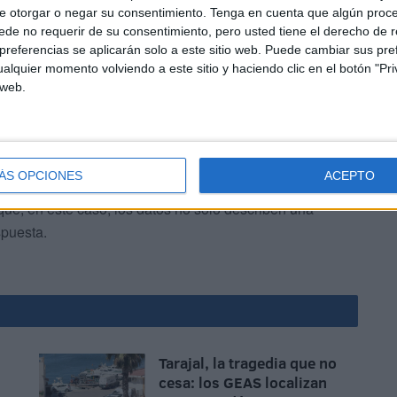
ble a largo plazo. Sin obra nueva, el sistema se agota
e otorgar o negar su consentimiento.
Tenga en cuenta que algún proc
de no requerir de su consentimiento, pero usted tiene el derecho de r
referencias se aplicarán solo a este sitio web. Puede cambiar sus pref
alquier momento volviendo a este sitio y haciendo clic en el botón "Pri
 web.
ÁS OPCIONES
ACEPTO
ceso a la vivienda, estabilizar los precios y planificar el
que, en este caso, los datos no solo describen una
spuesta.
Tarajal, la tragedia que no
cesa: los GEAS localizan