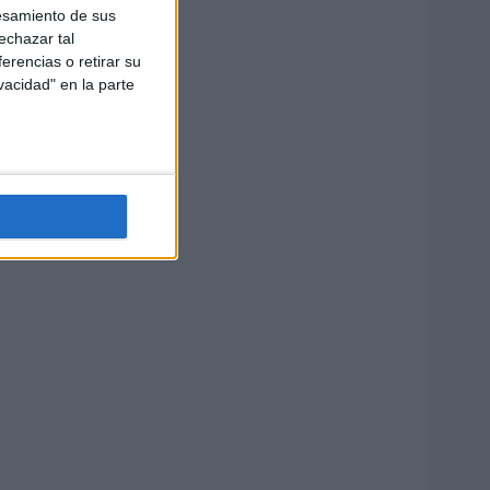
esamiento de sus
echazar tal
erencias o retirar su
vacidad" en la parte