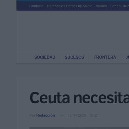
Contacto
Horarios de Barcos by Kikoto
Vuelos
Sorteo Cruz
SOCIEDAD
SUCESOS
FRONTERA
J
Ceuta necesit
Por
Redacción
13/04/2026 - 07:21