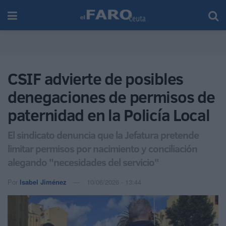
CSIF advierte de posibles
denegaciones de permisos de
paternidad en la Policía Local
El sindicato denuncia que la Jefatura pretende
limitar permisos por nacimiento y conciliación
alegando "necesidades del servicio"
Por
Isabel Jiménez
10/06/2026 - 13:44