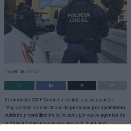
Imagen de archivo
El sindicato CSIF Ceuta
ha exigido que se respeten
íntegramente las solicitudes de
permisos por nacimiento,
cuidado y conciliación
solicitados por varios
agentes de
la Policía Local
, después de que la Jefatura haya
planteado la posibilidad de denegarlos o limitarlos