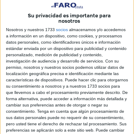
alegando supuestas
“necesidades del servicio”
.
Su privacidad es importante para
El sindicato considera "inadmisible que se pueda limitar
nosotros
un
derecho de conciliación y corresponsabilidad
Nosotros y nuestros 1733
socios
almacenamos y/o accedemos
familiar
para cubrir la
falta de planificación en los
a información en un dispositivo, como cookies, y procesamos
cuadrantes de verano"
.
datos personales, como identificadores únicos e información
estándar enviada por un dispositivo para publicidad y contenido
personalizado, medición de publicidad y contenido,
Denuncia ante una posible
investigación de audiencia y desarrollo de servicios.
Con su
restricción de derechos
permiso, nosotros y nuestros socios podemos utilizar datos de
localización geográfica precisa e identificación mediante las
características de dispositivos. Puede hacer clic para otorgarnos
De esta manera, CSIF
ha denunciado públicamente, en
su consentimiento a nosotros y a nuestros 1733 socios para
nota de prensa, la intención de la
Jefatura de la Policía
que llevemos a cabo el procesamiento previamente descrito. De
Local
de "denegar o restringir el disfrute de
permisos por
forma alternativa, puede acceder a información más detallada y
cambiar sus preferencias antes de otorgar o negar su
nacimiento, cuidado y conciliación
solicitados por varios
consentimiento.
Tenga en cuenta que algún procesamiento de
agentes del Cuerpo, utilizando como argumento genérico
sus datos personales puede no requerir de su consentimiento,
las denominadas
necesidades del servicio”
.
pero usted tiene el derecho de rechazar tal procesamiento. Sus
preferencias se aplicarán solo a este sitio web. Puede cambiar