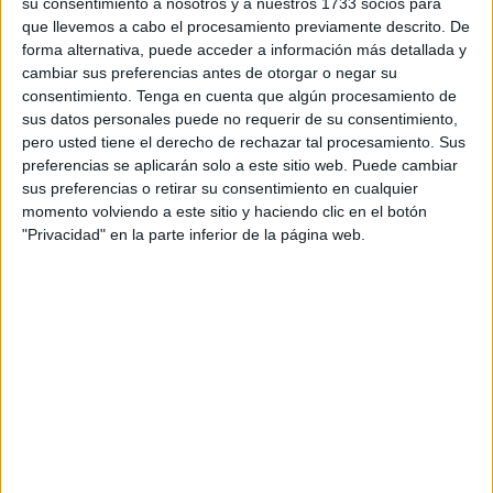
su consentimiento a nosotros y a nuestros 1733 socios para
quedado oficialmente demostrado:
que llevemos a cabo el procesamiento previamente descrito. De
forma alternativa, puede acceder a información más detallada y
Que a tus 73 años sigues teniendo más ganas de ruta que
cambiar sus preferencias antes de otorgar o negar su
muchos de nosotros juntos.
consentimiento.
Tenga en cuenta que algún procesamiento de
sus datos personales puede no requerir de su consentimiento,
Después de completar la Ruta Transpirenaica y la Ruta del
pero usted tiene el derecho de rechazar tal procesamiento. Sus
Silencio, montado sobre esa moto de dimensiones tan
preferencias se aplicarán solo a este sitio web. Puede cambiar
generosas que algunos confundían con un crucero de lujo,
sus preferencias o retirar su consentimiento en cualquier
momento volviendo a este sitio y haciendo clic en el botón
has conseguido algo que merece reconocimiento,
"Privacidad" en la parte inferior de la página web.
admiración… y alguna que otra visita al fisioterapeuta y
unos cuantos analgésicos.
Mientras algunos buscábamos excusas para parar a
descansar, estirar las piernas o tomar un café, tú seguías
avanzando con la tranquilidad de quien sabe que las
prisas son cosa de jóvenes inexpertos.
Queremos agradecerte especialmente tu infinita paciencia
durante el viaje. Has soportado bromas y enfados, paradas