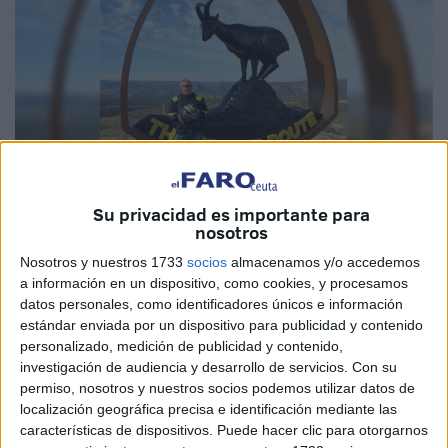
Su privacidad es importante para
Imagen cedida
nosotros
Nosotros y nuestros 1733
socios
almacenamos y/o accedemos
a información en un dispositivo, como cookies, y procesamos
datos personales, como identificadores únicos e información
Querido amigo:
estándar enviada por un dispositivo para publicidad y contenido
personalizado, medición de publicidad y contenido,
Abdelkader Ruas.
investigación de audiencia y desarrollo de servicios.
Con su
permiso, nosotros y nuestros socios podemos utilizar datos de
Los miembros de Free Riders queremos hacer constar por
localización geográfica precisa e identificación mediante las
escrito algo que ya sospechábamos, pero que ahora ha
características de dispositivos. Puede hacer clic para otorgarnos