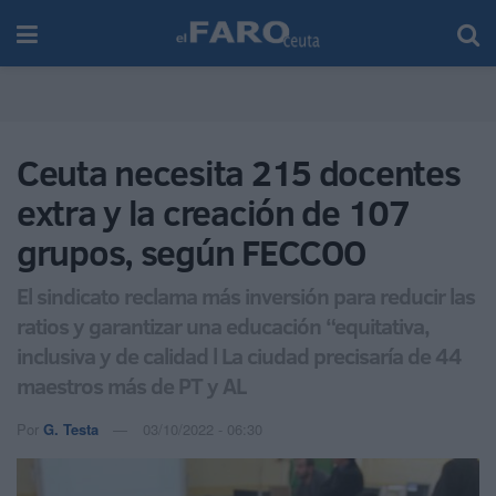
Ceuta necesita 215 docentes
extra y la creación de 107
grupos, según FECCOO
El sindicato reclama más inversión para reducir las
ratios y garantizar una educación “equitativa,
inclusiva y de calidad l La ciudad precisaría de 44
maestros más de PT y AL
Por
G. Testa
03/10/2022 - 06:30