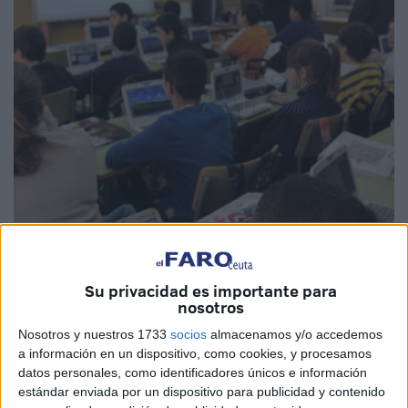
Imagen de archivo
Su privacidad es importante para
nosotros
La pandemia ha dejado el cupo docente de la ciudad
Nosotros y nuestros 1733
socios
almacenamos y/o accedemos
a información en un dispositivo, como cookies, y procesamos
autónoma en el curso 2022-2023 con 215 maestros y
datos personales, como identificadores únicos e información
profesores
más de los que tenía en el año académico
estándar enviada por un dispositivo para publicidad y contenido
2019-2020, pero Ceuta necesitaría sumar otros tantos para