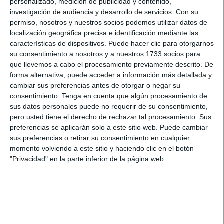
personalizado, medición de publicidad y contenido,
garantizar una educación pública de calidad en los
investigación de audiencia y desarrollo de servicios.
Con su
permiso, nosotros y nuestros socios podemos utilizar datos de
estándares que considera la Federación de Enseñanza de
localización geográfica precisa e identificación mediante las
Comisiones Obreras (
FECCOO
).
características de dispositivos. Puede hacer clic para otorgarnos
su consentimiento a nosotros y a nuestros 1733 socios para
Además, el sindicato calcula que en Ceuta habría que
que llevemos a cabo el procesamiento previamente descrito. De
crear 55
grupos
nuevos de Infantil y Primaria y 52 de
forma alternativa, puede acceder a información más detallada y
Secundaria, Bachillerato y Formación Profesional para
cambiar sus preferencias antes de otorgar o negar su
consentimiento.
Tenga en cuenta que algún procesamiento de
funcionar con las ratios adecuadas. Solamente para
sus datos personales puede no requerir de su consentimiento,
dotarlos de recursos humanos los centros escolares
pero usted tiene el derecho de rechazar tal procesamiento. Sus
precisarían de 82 maestros de Infantil y Primaria extra y de
preferencias se aplicarán solo a este sitio web. Puede cambiar
105 profesores de ESO, Bachillerato y FP.
sus preferencias o retirar su consentimiento en cualquier
momento volviendo a este sitio y haciendo clic en el botón
“La pandemia ha demostrado”, entiende FECCOO, “algo
"Privacidad" en la parte inferior de la página web.
que a estas alturas ya es innegable: la reducción de las
ratios contribuye a la mejora de los resultados
académicos, facilita una adecuada convivencia en
nuestras aulas y permite una mejor atención a la
diversidad”.