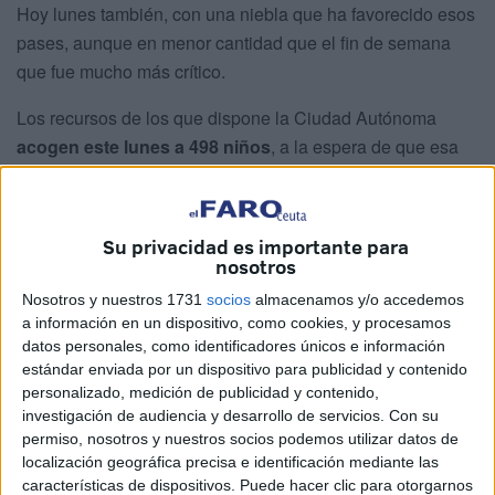
Hoy lunes también, con una niebla que ha favorecido esos
pases, aunque en menor cantidad que el fin de semana
que fue mucho más crítico.
Los recursos de los que dispone la Ciudad Autónoma
acogen este lunes a 498 niños
, a la espera de que esa
petición de auxilio cursada se materialice en traslados
efectivos y rutinarios para evitar la situación de bloqueo
que registra la ciudad.
Su privacidad es importante para
nosotros
La misma afecta a los recursos para menores, pero
Nosotros y nuestros 1731
socios
almacenamos y/o accedemos
también a
un CETI con cada vez mayor presencia de
a información en un dispositivo, como cookies, y procesamos
inmigrantes
que supera en demasía las plazas oficiales
datos personales, como identificadores únicos e información
de las que dispone.
estándar enviada por un dispositivo para publicidad y contenido
personalizado, medición de publicidad y contenido,
Derivaciones de menores desde
investigación de audiencia y desarrollo de servicios.
Con su
permiso, nosotros y nuestros socios podemos utilizar datos de
Canarias
localización geográfica precisa e identificación mediante las
características de dispositivos. Puede hacer clic para otorgarnos