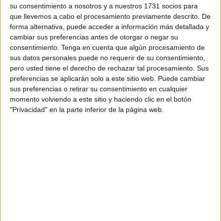
su consentimiento a nosotros y a nuestros 1731 socios para
Canarias comparte con Ceuta
esa presión de menores;
que llevemos a cabo el procesamiento previamente descrito. De
de hecho, este lunes esta previsto
el comienzo de las
forma alternativa, puede acceder a información más detallada y
derivaciones de niños solicitantes de asilo
que se
cambiar sus preferencias antes de otorgar o negar su
encuentran en Canarias, con el traslado inicial de un grupo
consentimiento.
Tenga en cuenta que algún procesamiento de
sus datos personales puede no requerir de su consentimiento,
de diez jóvenes a recursos estatales de protección
pero usted tiene el derecho de rechazar tal procesamiento. Sus
internacional en la Península.
preferencias se aplicarán solo a este sitio web. Puede cambiar
sus preferencias o retirar su consentimiento en cualquier
Así lo ha confirmado a los medios el Ministerio de
momento volviendo a este sitio y haciendo clic en el botón
Inclusión, Seguridad Social y Migraciones y de la
"Privacidad" en la parte inferior de la página web.
Consejería de Bienestar del Gobierno de Canarias, al
recordar que, de este modo, el Ejecutivo avanzará
en el
cumplimiento de la orden del Tribunal Supremo
para
que el Estado se haga cargo, con sus recursos, de estos
jóvenes.
La reubicación de estos diez menores, que en un primer
momento se preveía que fuesen ocho, estará, no obstante,
condicionada a la disponibilidad de plazas en los vuelos,