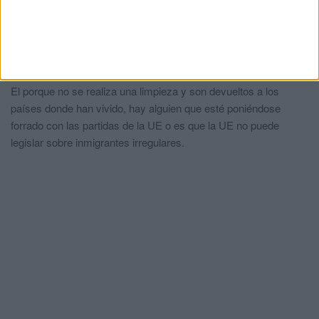
Aquí hay algo oscuro de porque no son devueltos
comentó:
hace 12 meses
Si tienen paga, médico, vivienda y demás gratis no me extraña
que esto no paren de intentar invadir una frontera que tiene sus
leyes.
El porque no se realiza una limpieza y son devueltos a los
países donde han vivido, hay alguien que esté poniéndose
forrado con las partidas de la UE o es que la UE no puede
legislar sobre inmigrantes irregulares.