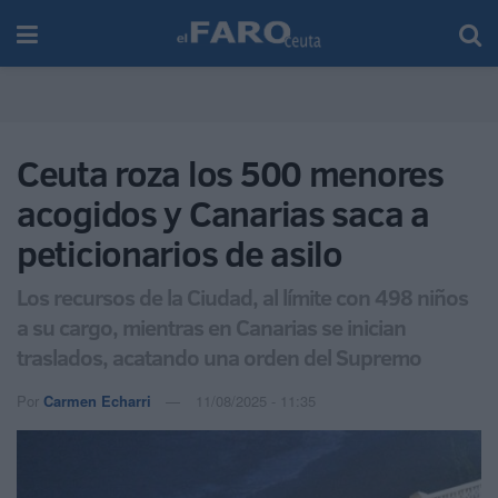
Ceuta roza los 500 menores
acogidos y Canarias saca a
peticionarios de asilo
Los recursos de la Ciudad, al límite con 498 niños
a su cargo, mientras en Canarias se inician
traslados, acatando una orden del Supremo
Por
Carmen Echarri
11/08/2025 - 11:35