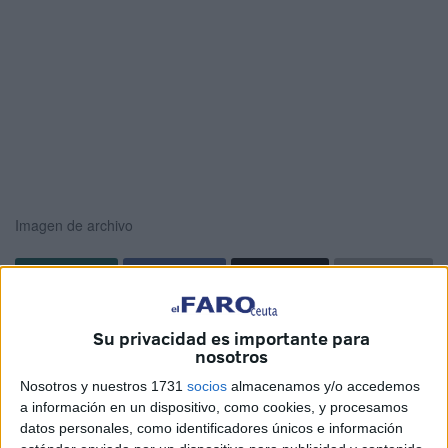
Imagen de archivo
El nuevo decreto que prepara la Consejería de
Sanidad
Su privacidad es importante para
del
Gobierno de Ceuta
seguirá atendiendo la evolución
nosotros
de la pandemia a la hora de abrir o no la mano en relación
Nosotros y nuestros 1731
socios
almacenamos y/o accedemos
a algunos asuntos, ya que lo que prima es conjugar la
a información en un dispositivo, como cookies, y procesamos
salud pública con las actividades económicas. El portavoz
datos personales, como identificadores únicos e información