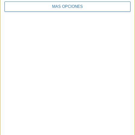
MÁS OPCIONES
Tags:
Consejo de Gobierno
Coronavirus
Gobierno de Ceuta
Related
Posts
La Ciudad pide un plan específico de
seguridad con despliegue policial en
todas las barriadas
HACE 8 HORAS