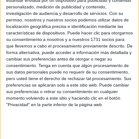
del
Ejecutivo local
, Alberto Gaitán, ha destacado que en
estándar enviada por un dispositivo para publicidad y contenido
personalizado, medición de publicidad y contenido,
su ánimo está la relajación de algunas de las medidas
investigación de audiencia y desarrollo de servicios.
Con su
siempre que sea posible, lo que quedará recogido en el
permiso, nosotros y nuestros socios podemos utilizar datos de
próximo decreto que tendrá que ser validado por el TSJA.
localización geográfica precisa e identificación mediante las
características de dispositivos. Puede hacer clic para otorgarnos
Así se baraja variar la hora de cierre del ocio nocturno,
su consentimiento a nosotros y a nuestros 1731 socios para
ampliar al 100% el aforo de las terrazas o levantar la
que llevemos a cabo el procesamiento previamente descrito. De
forma alternativa, puede acceder a información más detallada y
prohibición de fumar siempre que se mantengan las
cambiar sus preferencias antes de otorgar o negar su
distancias de seguridad. En cuanto a las orquestas,
consentimiento.
Tenga en cuenta que algún procesamiento de
pueden actuar en espacios al aire libre y cerrados pero
sus datos personales puede no requerir de su consentimiento,
siempre con una limitación de aforo porque lo que se
pero usted tiene el derecho de rechazar tal procesamiento. Sus
preferencias se aplicarán solo a este sitio web. Puede cambiar
quiere evitar son las aglomeraciones en la vía pública.
sus preferencias o retirar su consentimiento en cualquier
Siempre que hay limitaciones de espacio no habrá
momento volviendo a este sitio y haciendo clic en el botón
problemas para sus actuaciones.
"Privacidad" en la parte inferior de la página web.
En relación al ritmo de vacunación, Sanidad insiste en que
es importante recibir las dosis y ha apuntado a que, de
acuerdo con los últimos datos conocidos, la tendencia es