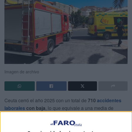
Imagen de archivo
Ceuta cerró el año 2025 con un total de
710
accidentes
laborales
con baja
, lo que equivale a una media de
prácticamente dos siniestros al día. Los datos facilitados
por el
Ministerio de Trabajo y Economía Social
muestran
un ligero descenso respecto a 2024, cuando se