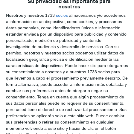
Su privacidad es importante para
nosotros
contabilizaron 720 incidencias de este tipo, diez más que
en el último ejercicio.
Nosotros y nuestros 1733
socios
almacenamos y/o accedemos
a información en un dispositivo, como cookies, y procesamos
Del total registrado el pasado años,
555 accidentes se
datos personales, como identificadores únicos e información
produjeron durante la jornada laboral
, mientras que 155
estándar enviada por un dispositivo para publicidad y contenido
personalizado, medición de publicidad y contenido,
tuvieron lugar “in itinere”, es decir, en los desplazamientos
investigación de audiencia y desarrollo de servicios.
Con su
de ida o vuelta al trabajo. En términos porcentuales, el
permiso, nosotros y nuestros socios podemos utilizar datos de
78% de los siniestros se concentraron en el propio
puesto
localización geográfica precisa e identificación mediante las
de trabajo
, frente al 22% ocurrido fuera del mismo, según
características de dispositivos. Puede hacer clic para otorgarnos
su consentimiento a nosotros y a nuestros 1733 socios para
reza el informe al que ha tenido acceso este periódico.
que llevemos a cabo el procesamiento previamente descrito. De
forma alternativa, puede acceder a información más detallada y
En cuanto a la gravedad,
la práctica totalidad de los
cambiar sus preferencias antes de otorgar o negar su
incidentes en jornada fueron leves
(552), con solo tres
consentimiento.
Tenga en cuenta que algún procesamiento de
casos catalogados como graves y ninguno mortal. Por su
sus datos personales puede no requerir de su consentimiento,
parte, los accidentes in itinere registrados en 2025 fueron
pero usted tiene el derecho de rechazar tal procesamiento. Sus
preferencias se aplicarán solo a este sitio web. Puede cambiar
todos leves. Esta distribución mantiene la tendencia de
sus preferencias o retirar su consentimiento en cualquier
ejercicios anteriores, con un peso mayoritario de los
momento volviendo a este sitio y haciendo clic en el botón
percances de carácter leve.