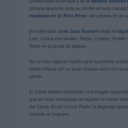
Comenzaba la jornada 2 en el
estadio Alfonso
primera aparición ante su afición en esta campa
mostrada en el 'Rico Pérez'
del pasado fin de 
El entrenador
José Juan Romero
eligió el
sigu
Lolo, Carlos Hernández, Redru; Cristian, Rubén 
Rodri en la punta de ataque.
No se hizo esperar mucho para la primera ocasi
probó fortuna con un buen disparo seco con su p
córner.
El Ceuta estaba mostrando una imagen superlativ
que se veían incapaces de superar el medio cam
del Ceuta. En el 10 tuvo Redru la segunda oportu
rozando el larguero.