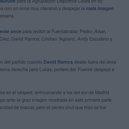
 Murube
para la Agrupación Deportiva Ceuta en su
ña con un once muy ofensivo y despejar la
mala imagen
semana.
iente once
para recibir al Fuenlabrada: Pedro; Aisar,
Díez, David Ramos; Cristian 'Agüero', Andy Escudero y
ón del partido cuando
David Ramos
desde fuera del área
ierna derecha pero Lucas, portero del 'Fuenla' despejó a
a en el césped, arrinconando a los del sur de Madrid
po ante la gran imagen mostrada en esta primera parte
nidad de marcar, pero el centro chut que hizo se fue