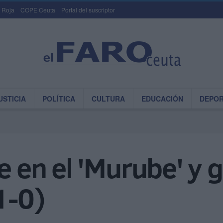
 Roja
COPE Ceuta
Portal del suscriptor
USTICIA
POLÍTICA
CULTURA
EDUCACIÓN
DEPO
e en el 'Murube' y 
1-0)