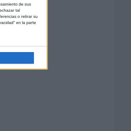
esamiento de sus
echazar tal
erencias o retirar su
vacidad" en la parte