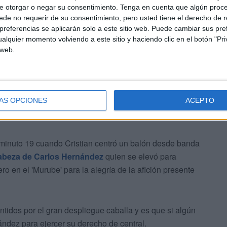
e otorgar o negar su consentimiento.
Tenga en cuenta que algún proc
de no requerir de su consentimiento, pero usted tiene el derecho de r
referencias se aplicarán solo a este sitio web. Puede cambiar sus pref
alquier momento volviendo a este sitio y haciendo clic en el botón "Pri
 web.
ÁS OPCIONES
ACEPTO
 nivel y buscaba en Andy Escudero esa verticalidad y
anda izquierda.
 minuto 19 cuando Cristian centró un balón desde banda
abeza de Carlos Hernández
quien se elevó para
ro en el 'Murube' para la alegría de la afición presente
tidos por el gran despliegue caballa y es que si algún
ández para ejercer su derecho de central.