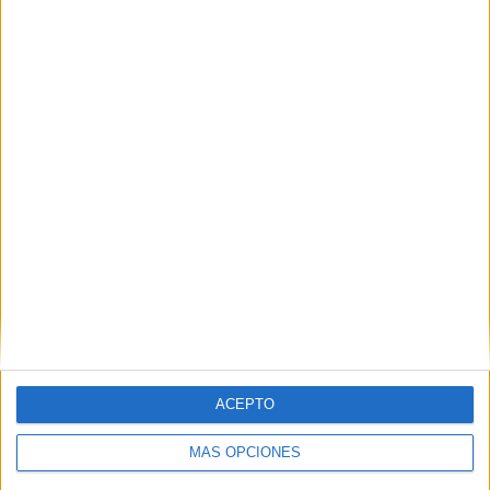
Tags:
Centro de menores de La Esperanza
Estación Marítima
Frontera
Menores Extranjeros No Acompañados (MENA)
ACEPTO
MÁS OPCIONES
Related
Posts