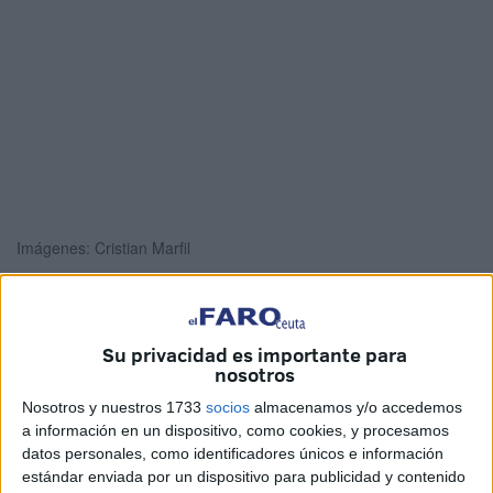
Imágenes: Cristian Marfil
Su privacidad es importante para
Nueva salida de menores. Esta vez han sido 9 los chicos
nosotros
marroquíes y subsaharianos que han dejado Ceuta para
Nosotros y nuestros 1733
socios
almacenamos y/o accedemos
marchar a Aragón, en cumplimiento del acuerdo de
a información en un dispositivo, como cookies, y procesamos
acogida de
Menores Extranjeros No Acompañados
datos personales, como identificadores únicos e información
(MENA)
que llevó a cabo la ciudad con el resto de
estándar enviada por un dispositivo para publicidad y contenido