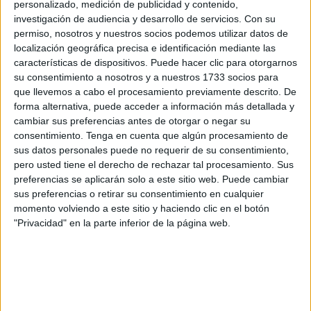
comunidades autónomas, hasta un máximo de 200. Los
personalizado, medición de publicidad y contenido,
investigación de audiencia y desarrollo de servicios.
Con su
chicos marchan en compañía de un educador del centro
permiso, nosotros y nuestros socios podemos utilizar datos de
que se encargará de estar con ellos hasta su llegada a
localización geográfica precisa e identificación mediante las
esta comunidad, en donde pasarán a depender de la tutela
características de dispositivos. Puede hacer clic para otorgarnos
del Área de Menores de este territorio.
su consentimiento a nosotros y a nuestros 1733 socios para
que llevemos a cabo el procesamiento previamente descrito. De
forma alternativa, puede acceder a información más detallada y
cambiar sus preferencias antes de otorgar o negar su
consentimiento.
Tenga en cuenta que algún procesamiento de
sus datos personales puede no requerir de su consentimiento,
pero usted tiene el derecho de rechazar tal procesamiento. Sus
preferencias se aplicarán solo a este sitio web. Puede cambiar
sus preferencias o retirar su consentimiento en cualquier
momento volviendo a este sitio y haciendo clic en el botón
"Privacidad" en la parte inferior de la página web.
Los 9 marroquíes, y dos de ellos subsaharianos se han
reunido en la
estación marítima
para partir en el barco de