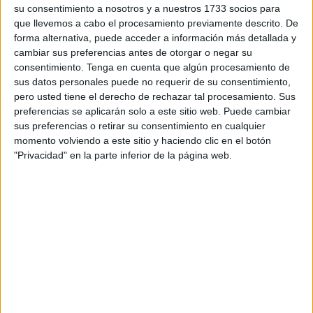
El evento se celebró esta semana en
Santa Coloma de
su consentimiento a nosotros y a nuestros 1733 socios para
que llevemos a cabo el procesamiento previamente descrito. De
Gramenet (Barcelona)
y estuvo organizado por la
forma alternativa, puede acceder a información más detallada y
Secretaría General de Fondos Europeos del Ministerio
cambiar sus preferencias antes de otorgar o negar su
de Hacienda
.
consentimiento.
Tenga en cuenta que algún procesamiento de
sus datos personales puede no requerir de su consentimiento,
El objetivo del concurso es visibilizar los
proyectos y
pero usted tiene el derecho de rechazar tal procesamiento. Sus
casos de éxito financiados con fondos europeos
,
preferencias se aplicarán solo a este sitio web. Puede cambiar
sus preferencias o retirar su consentimiento en cualquier
destacando su impacto social y su capacidad de
momento volviendo a este sitio y haciendo clic en el botón
transformación en las comunidades.
"Privacidad" en la parte inferior de la página web.
Durante su intervención, el representante de Procesa
resaltó el carácter acogedor y diverso de la ciudad,
describiéndola como
un “crisol de cuatro culturas, que
trabaja cada día para que nadie se quede atrás”
.
La presentación fue breve pero emotiva, que culminó con
un vídeo que transmitía el espíritu del proyecto mediante
testimonios reales y
mostrando el impacto del trabajo