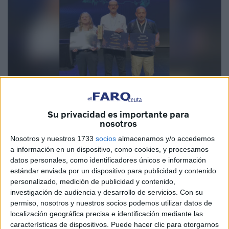
Su privacidad es importante para
nosotros
Imágenes cedidas
Nosotros y nuestros 1733
socios
almacenamos y/o accedemos
a información en un dispositivo, como cookies, y procesamos
datos personales, como identificadores únicos e información
estándar enviada por un dispositivo para publicidad y contenido
El equipo de
Procesa
de Ceuta, compuesto por
Andrés
personalizado, medición de publicidad y contenido,
Matres, Gabriel Fortes y Carmen Sevilla
, ha resultado
investigación de audiencia y desarrollo de servicios.
Con su
ganador de la tercera edición del concurso
'Europa se
permiso, nosotros y nuestros socios podemos utilizar datos de
siente'
, en la categoría Social.
localización geográfica precisa e identificación mediante las
características de dispositivos. Puede hacer clic para otorgarnos