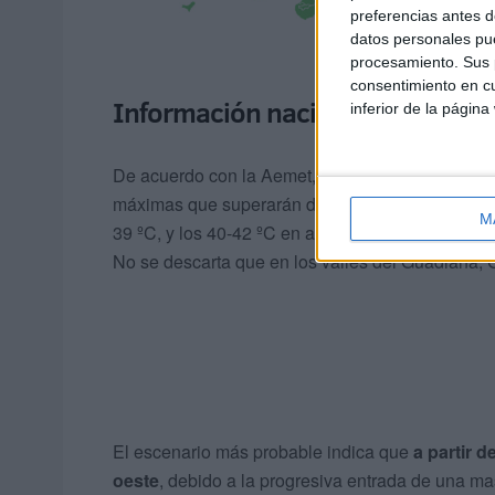
preferencias antes d
datos personales pue
procesamiento. Sus p
consentimiento en cu
Información nacional
inferior de la página
De acuerdo con la Aemet,
el sábado y el domin
máximas que superarán de forma generalizada en 
M
39 ºC, y los 40-42 ºC en amplias zonas de la mit
No se descarta que en los valles del Guadiana, 
El escenario más probable indica que
a partir 
oeste
, debido a la progresiva entrada de una ma