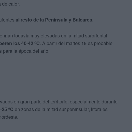
 de calor.
guientes
al resto de la Península y Baleares
.
engan todavía muy elevadas en la mitad suroriental
peren los 40-42 ºC
. A partir del martes 19 es probable
s para la época del año.
dos en gran parte del territorio, especialmente durante
2-25 ºC
en zonas de la mitad sur peninsular, litorales
nordeste.