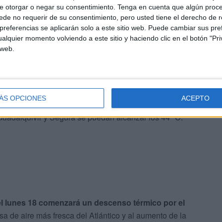
e otorgar o negar su consentimiento.
Tenga en cuenta que algún proc
de no requerir de su consentimiento, pero usted tiene el derecho de r
referencias se aplicarán solo a este sitio web. Puede cambiar sus pref
alquier momento volviendo a este sitio y haciendo clic en el botón "Pri
 web.
go serán los días más cálidos
, con temperaturas
Península y Baleares, salvo el área cantábrica, los 36-
ÁS OPCIONES
ACEPTO
ad sur peninsular y en las depresiones del Ebro y Duero.
Guadalquivir y Segura se puedan alcanzar los 44 ºC.
del lunes 18 comenzará un descenso térmico por el
sa de aire más fresca del Atlántico y al aumento de la