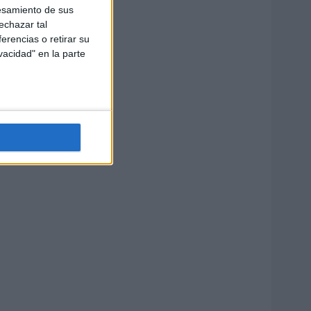
esamiento de sus
echazar tal
erencias o retirar su
vacidad" en la parte