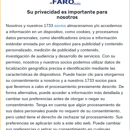
manifiesto en que destaca “la grave situación que
atraviesa
el sistema sanitario
” en la ciudad autónoma.
Su privacidad es importante para
nosotros
En el texto, que han titulado ‘Ceuta duele. Y ya no
Nosotros y nuestros 1733
socios
almacenamos y/o accedemos
creemos en ustedes’, la organización sindical expresa lo
a información en un dispositivo, como cookies, y procesamos
siguiente:
datos personales, como identificadores únicos e información
estándar enviada por un dispositivo para publicidad y contenido
“No le escribimos desde el despacho. Le escribimos desde
personalizado, medición de publicidad y contenido,
la trinchera. Desde una guardia que se alarga. Desde un
investigación de audiencia y desarrollo de servicios.
Con su
permiso, nosotros y nuestros socios podemos utilizar datos de
quirófano sin relevo.
Desde un centro de salud donde
localización geográfica precisa e identificación mediante las
faltan manos, tiempo y respeto.
características de dispositivos. Puede hacer clic para otorgarnos
su consentimiento a nosotros y a nuestros 1733 socios para
Le escribimos desde Ceuta. Esa ciudad que usted
que llevemos a cabo el procesamiento previamente descrito. De
prometió visitar para 'ver la situación de primera mano'.
forma alternativa, puede acceder a información más detallada y
Esa visita que nunca hizo
. Esa promesa que, como
cambiar sus preferencias antes de otorgar o negar su
consentimiento.
Tenga en cuenta que algún procesamiento de
tantas otras, se la llevó el viento de Madrid. Aquí
sus datos personales puede no requerir de su consentimiento,
seguimos. Esperando. Pero ya no esperamos con
pero usted tiene el derecho de rechazar tal procesamiento. Sus
esperanza. Esperamos con rabia. Porque ya no es
preferencias se aplicarán solo a este sitio web. Puede cambiar
decepción, ministra. Es abandono.
sus preferencias o retirar su consentimiento en cualquier