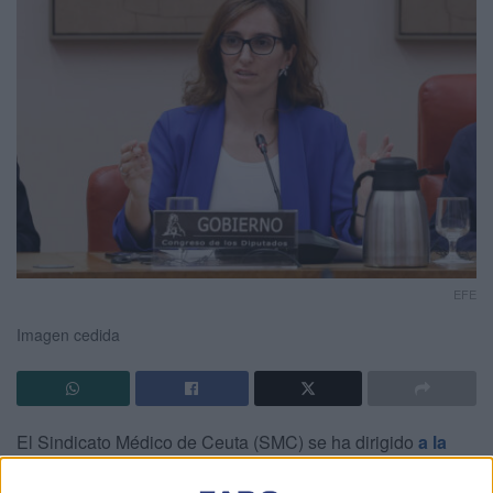
EFE
Imagen cedida
El Sindicato Médico de Ceuta (SMC) se ha dirigido
a la
ministra de Sanidad, Mónica García
, a través de un