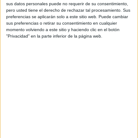
sus datos personales puede no requerir de su consentimiento,
Antonio.
pero usted tiene el derecho de rechazar tal procesamiento. Sus
preferencias se aplicarán solo a este sitio web. Puede cambiar
También se ha fijado un Servicio de Extinción de Incendios
sus preferencias o retirar su consentimiento en cualquier
y Salvamento (SEIS), como parte del despliegue del
momento volviendo a este sitio y haciendo clic en el botón
dispositivo itinerante contra incendios; Parque Móvil, que
"Privacidad" en la parte inferior de la página web.
ha puesto los medios para subir el material necesario;
Protección Civil y voluntarios con un
Plan de Protección
concreto para la romería de San Antonio.
Se contará además con
servicio sanitario de Cruz Roja
con ambulancia y técnicos de emergencias, enfermeros y
socorristas.
Limpieza y señalización, además de
apoyo de la Comandancia General
La empresa de la limpieza pública
viaria Servilimpce
ha
realizado el barrido y baldeo intensivo los días previos y