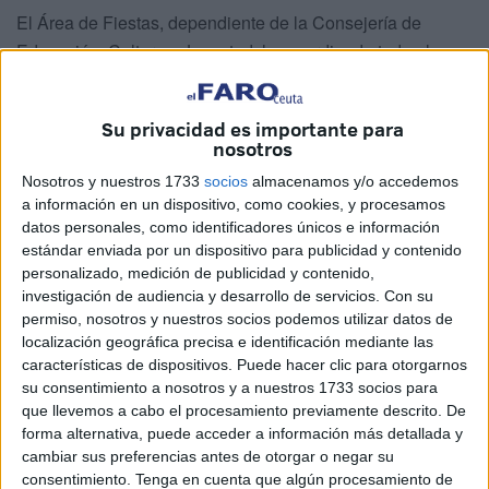
El Área de Fiestas, dependiente de la Consejería de
Educación, Cultura y Juventud, ha coordinado todo el
operativo de la romería de
San Antonio
. Un
operativo
que cuenta con varias áreas implicadas, cada una con su
Su privacidad es importante para
función.
nosotros
Todo queda detallado en esta guía para que no se pierda
Nosotros y nuestros 1733
socios
almacenamos y/o accedemos
a información en un dispositivo, como cookies, y procesamos
nada de lo que sucederá este sábado en el que habrá un
datos personales, como identificadores únicos e información
completo programa con música y
tradición
.
estándar enviada por un dispositivo para publicidad y contenido
personalizado, medición de publicidad y contenido,
El fervor popular por San Antonio es clave, haciendo que
investigación de audiencia y desarrollo de servicios.
Con su
todos los ceutíes se vuelquen en este acto.
permiso, nosotros y nuestros socios podemos utilizar datos de
localización geográfica precisa e identificación mediante las
Policía Local, Bomberos, sanitarios
características de dispositivos. Puede hacer clic para otorgarnos
su consentimiento a nosotros y a nuestros 1733 socios para
que llevemos a cabo el procesamiento previamente descrito. De
La Consejería de Presidencia y Gobernación ha
forma alternativa, puede acceder a información más detallada y
organizado un dispositivo de
Policía Local
para la
cambiar sus preferencias antes de otorgar o negar su
regulación del tráfico
y control de los accesos a San
consentimiento.
Tenga en cuenta que algún procesamiento de