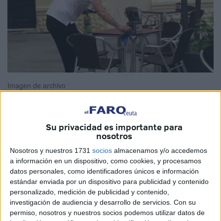
Imagen de archivo
Su privacidad es importante para
Ceuta es el territorio español donde menos se han
nosotros
incrementado los
sueldos
en estos últimos 15 años, solo
Nosotros y nuestros 1731
socios
almacenamos y/o accedemos
un 17,6 por ciento, o lo que es lo mismo, en 330,58 euros.
a información en un dispositivo, como cookies, y procesamos
Contrasta con la subida experimentada por los salarios en
datos personales, como identificadores únicos e información
estándar enviada por un dispositivo para publicidad y contenido
Melilla
, donde han aumentado un 50,07 por ciento,
personalizado, medición de publicidad y contenido,
equivalente a 888,36 euros, según la última actualización
investigación de audiencia y desarrollo de servicios.
Con su
de datos publicada por el Instituto Nacional de Estadística
permiso, nosotros y nuestros socios podemos utilizar datos de