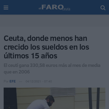
Ceuta, donde menos han
crecido los sueldos en los
últimos 15 años
El ceutí gana 330,58 euros más al mes de media
que en 2006
Por
EFE
04/12/2021 - 07:40