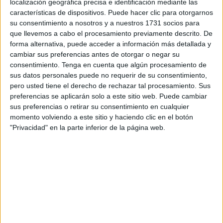
(
INE
).
localización geográfica precisa e identificación mediante las
características de dispositivos. Puede hacer clic para otorgarnos
La estadística de salarios publicada esta semana por el
su consentimiento a nosotros y a nuestros 1731 socios para
que llevemos a cabo el procesamiento previamente descrito. De
INE pone de relieve que mientras los sueldos han crecido
forma alternativa, puede acceder a información más detallada y
un 29,63 por ciento como media en el conjunto del país en
cambiar sus preferencias antes de otorgar o negar su
esos 15 años -entre 2006 y 2020, lo que incluye desde
consentimiento.
Tenga en cuenta que algún procesamiento de
antes de la crisis financiera hasta el primer año del
sus datos personales puede no requerir de su consentimiento,
pero usted tiene el derecho de rechazar tal procesamiento. Sus
coronavirus-, las subidas entre las distintas comunidades
preferencias se aplicarán solo a este sitio web. Puede cambiar
han registrado diferencias de casi 17 puntos porcentuales.
sus preferencias o retirar su consentimiento en cualquier
momento volviendo a este sitio y haciendo clic en el botón
En la Comunidad de Madrid se ganan como promedio
"Privacidad" en la parte inferior de la página web.
619,98 euros más al mes que hace una década y media,
en Asturias 583,13 euros, en la Comunidad Valenciana
499,21 y en Cataluña 481,40 euros, en los cuatro casos
por encima de la media nacional, situada en 466 euros de
aumento.
En menor medida han subido los salarios en Galicia
(448,24 euros), Murcia (440,33), Castilla-La Mancha