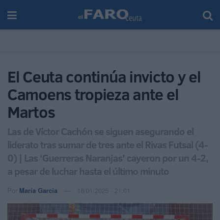
El Ceuta continúa invicto y el
Camoens tropieza ante el
Martos
Las de Víctor Cachón se siguen asegurando el
liderato tras sumar de tres ante el Rivas Futsal (4-
0) | Las ‘Guerreras Naranjas’ cayeron por un 4-2,
a pesar de luchar hasta el último minuto
Por
María García
18/01/2025 - 21:01