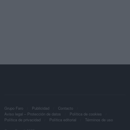
Grupo Faro
Publicidad
Contacto
Aviso legal – Protección de datos
Política de cookies
Política de privacidad
Política editorial
Términos de uso