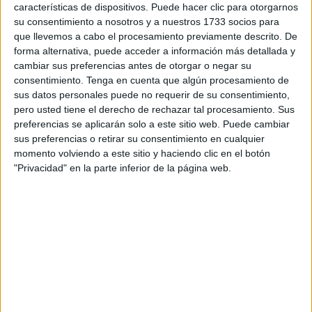
características de dispositivos. Puede hacer clic para otorgarnos
Para este encuentro, Víctor Cachón se decantó por un
su consentimiento a nosotros y a nuestros 1733 socios para
quinteto formado por Tamara Falconi, Kseniia, Elisa Lopes,
que llevemos a cabo el procesamiento previamente descrito. De
Ju y Julia.
forma alternativa, puede acceder a información más detallada y
cambiar sus preferencias antes de otorgar o negar su
Durante los primeros minutos, ambos equipos tanteaban el
consentimiento.
Tenga en cuenta que algún procesamiento de
sus datos personales puede no requerir de su consentimiento,
terreno, generando alguna que otra ocasión. Pero sería
pero usted tiene el derecho de rechazar tal procesamiento. Sus
pasados los primeros quince minutos cuando las caballas
preferencias se aplicarán solo a este sitio web. Puede cambiar
subieron las revoluciones. Elisa Lopes abría el marcador
sus preferencias o retirar su consentimiento en cualquier
tras un pase de Kseniia. Un minuto después, las ceutíes
momento volviendo a este sitio y haciendo clic en el botón
"Privacidad" en la parte inferior de la página web.
aprovechaban un fallo de las madrileñas y Claudia Navas
subía el segundo con un balón que se colaba por encima
de la portera rival (2-0). En los últimos cinco minutos, las
de Víctor Cachón pusieron en aprietos en área rival en
varias ocasiones, pero sin cambios en el electrónico se
llegó al descanso.
Volvía a rodar el balón en el
‘Guillermo Molina’
con
cambios en la portería caballa, pues Víctor Cachón