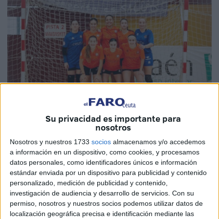
Su privacidad es importante para
Foto: CD Camoens
nosotros
Nosotros y nuestros 1733
socios
almacenamos y/o accedemos
a información en un dispositivo, como cookies, y procesamos
datos personales, como identificadores únicos e información
El
Ceuta
cerraba la primera vuelta como campeonas de
estándar enviada por un dispositivo para publicidad y contenido
invierno y buscaban comenzar la segunda vuelta con buen
personalizado, medición de publicidad y contenido,
investigación de audiencia y desarrollo de servicios.
Con su
pie. Las caballas se medían ante el
Rivas Futsal
, equipo
permiso, nosotros y nuestros socios podemos utilizar datos de
directo que pelea en las zonas altas de la clasificación.
localización geográfica precisa e identificación mediante las