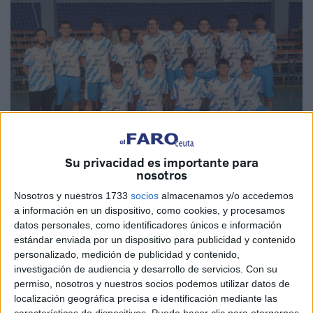
Su privacidad es importante para
nosotros
Imagen cedida
Nosotros y nuestros 1733
socios
almacenamos y/o accedemos
a información en un dispositivo, como cookies, y procesamos
datos personales, como identificadores únicos e información
estándar enviada por un dispositivo para publicidad y contenido
personalizado, medición de publicidad y contenido,
El pasado domingo el
Ceuta Base
disputó un encuentro
investigación de audiencia y desarrollo de servicios.
Con su
en el
‘Antonio Campoamor’
contra el Camoens para ver
permiso, nosotros y nuestros socios podemos utilizar datos de
quien accedía al
Campeonato de España por clubes
localización geográfica precisa e identificación mediante las
que se disputará en 2024. Los de Alberto García vencieron