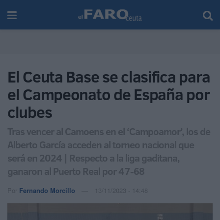
El Ceuta Base se clasifica para
el Campeonato de España por
clubes
Tras vencer al Camoens en el ‘Campoamor’, los de
Alberto García acceden al torneo nacional que
será en 2024 | Respecto a la liga gaditana,
ganaron al Puerto Real por 47-68
Por
Fernando Morcillo
13/11/2023 - 14:48