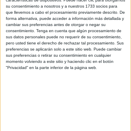
características de dispositivos. Puede hacer clic para otorgarnos
al Camoens por un 99-31 en un encuentro con aficionados
su consentimiento a nosotros y a nuestros 1733 socios para
que llevemos a cabo el procesamiento previamente descrito. De
de ambos equipos.
forma alternativa, puede acceder a información más detallada y
cambiar sus preferencias antes de otorgar o negar su
Los dos equipos juniors de la liga interna realizaron un
consentimiento.
Tenga en cuenta que algún procesamiento de
gran partido pero donde se impuso la superioridad y
sus datos personales puede no requerir de su consentimiento,
efectividad del Ceuta Base.
pero usted tiene el derecho de rechazar tal procesamiento. Sus
preferencias se aplicarán solo a este sitio web. Puede cambiar
Asimismo, no fue el único encuentro que disputó el Ceuta
sus preferencias o retirar su consentimiento en cualquier
Base este fin de semana. El sábado disputaron la liga
momento volviendo a este sitio y haciendo clic en el botón
"Privacidad" en la parte inferior de la página web.
gaditana en la que están encuadrados en el grupo B.
El Ceuta Base vuelve a cosechar otro gran triunfo. Esta
vez fue por 47-68 ante el Puerto Real donde los de Alberto
García demostraron, una vez más, que están a la altura de
esta gran competición en la Liga Gaditana Júnior B, donde
por el momento,
están invictos en la competición
y
demostrando ser uno de los mejores equipos de este
grupo.