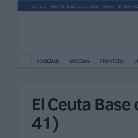
Contacto
Horarios de Barcos by Kikoto
Vuelos
Sorteo Cruz
SOCIEDAD
SUCESOS
FRONTERA
J
El Ceuta Base 
41)