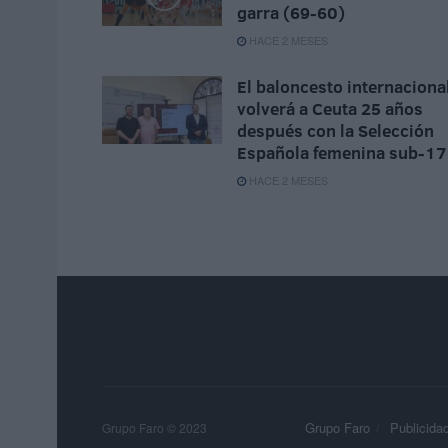
garra (69-60)
HACE 2 MESES
El baloncesto internaciona
volverá a Ceuta 25 años
después con la Selección
Española femenina sub-17
HACE 2 MESES
Grupo Faro
Publicida
Grupo Faro © 2023