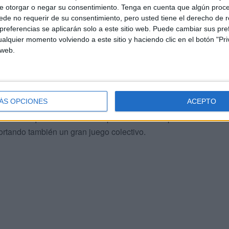
 los restantes cuartos ya se iban igualando las fuerzas
e otorgar o negar su consentimiento.
Tenga en cuenta que algún proc
ador debido a ese 29-2 del primer cuarto.
de no requerir de su consentimiento, pero usted tiene el derecho de r
referencias se aplicarán solo a este sitio web. Puede cambiar sus pref
alquier momento volviendo a este sitio y haciendo clic en el botón "Pri
 web.
ÁS OPCIONES
ACEPTO
Mohamed Mohamed que cosechó 28 puntos. Abubaker
ron los que más minutos disputaron sobre la pista
ortando también un gran juego colectivo.