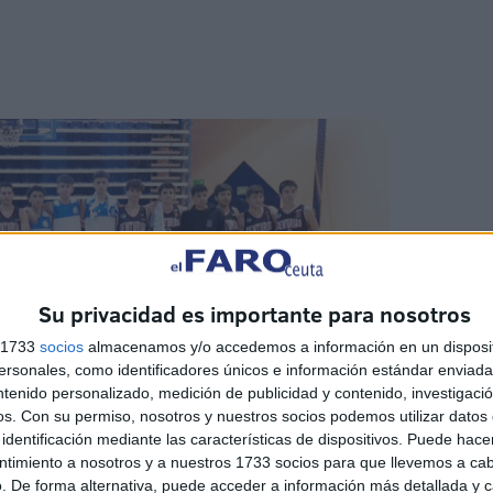
Su privacidad es importante para nosotros
s 1733
socios
almacenamos y/o accedemos a información en un disposit
sonales, como identificadores únicos e información estándar enviada 
ntenido personalizado, medición de publicidad y contenido, investigaci
os.
Con su permiso, nosotros y nuestros socios podemos utilizar datos 
identificación mediante las características de dispositivos. Puede hacer
ntimiento a nosotros y a nuestros 1733 socios para que llevemos a ca
. De forma alternativa, puede acceder a información más detallada y 