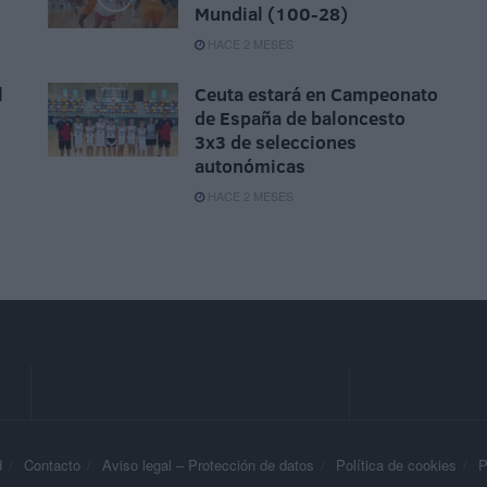
Mundial (100-28)
HACE 2 MESES
l
Ceuta estará en Campeonato
de España de baloncesto
3x3 de selecciones
autonómicas
HACE 2 MESES
d
Contacto
Aviso legal – Protección de datos
Política de cookies
P