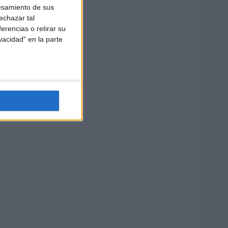
esamiento de sus
echazar tal
erencias o retirar su
vacidad" en la parte