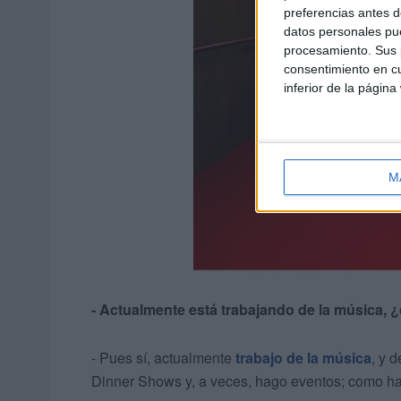
preferencias antes d
datos personales pue
procesamiento. Sus p
consentimiento en cu
inferior de la página
M
- Actualmente está trabajando de la música,
- Pues sí, actualmente
trabajo de la música
, y 
Dinner Shows y, a veces, hago eventos; como ha