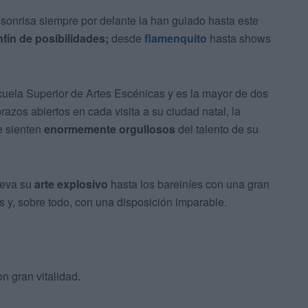
a sonrisa siempre por delante la han guiado hasta este
nfín de posibilidades;
desde
flamenquito
hasta shows
cuela Superior de Artes Escénicas y es la mayor de dos
razos abiertos en cada visita a su ciudad natal, la
e sienten
enormemente orgullosos
del talento de su
leva su
arte explosivo
hasta los bareiníes con una gran
s y, sobre todo, con una disposición imparable.
n gran vitalidad.