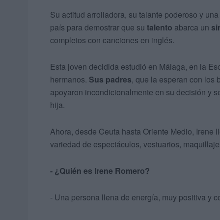
Su actitud arrolladora, su talante poderoso y un
país para demostrar que su
talento
abarca un
si
completos con canciones en inglés.
Esta joven decidida estudió en Málaga, en la Es
hermanos.
Sus padres
, que la esperan con los b
apoyaron incondicionalmente en su decisión y s
hija.
Ahora, desde Ceuta hasta Oriente Medio, Irene l
variedad de espectáculos, vestuarios, maquillaje
- ¿Quién es Irene Romero?
- Una persona llena de energía, muy positiva y co