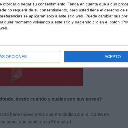
e otorgar o negar su consentimiento.
Tenga en cuenta que algún proc
de no requerir de su consentimiento, pero usted tiene el derecho de r
referencias se aplicarán solo a este sitio web. Puede cambiar sus pref
alquier momento volviendo a este sitio y haciendo clic en el botón "Pri
 web.
ÁS OPCIONES
ACEPTO
 ¿dónde, desde cuándo y cuáles son sus tareas?
desde hace nueve años que me dedico a ello. Canto en
ce poco, que canté en la Fórmula 1.