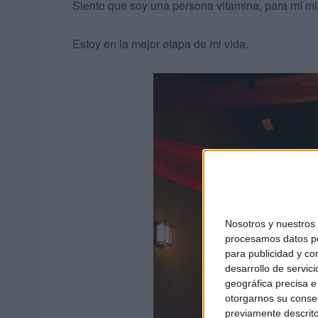
Siento que soy una persona vitamina, para mí mi
Estoy en la mejor etapa de mi vida.
Nosotros y nuestro
procesamos datos per
para publicidad y co
desarrollo de servici
geográfica precisa e 
otorgarnos su conse
previamente descrito