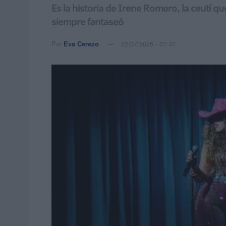
Es la historia de Irene Romero, la ceutí q
siempre fantaseó
Por
Eva Cerezo
22/07/2025 - 07:37