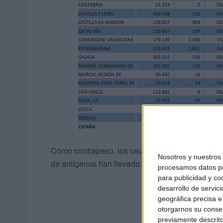
Como contrapeso, los ceutíes se encuentran ent
Nosotros y nuestro
de antígenos han llevado a cabo para este mismo 
procesamos datos per
para publicidad y co
desarrollo de servici
geográfica precisa e 
otorgarnos su conse
previamente descrito