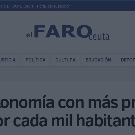
 Roja
COPE Ceuta
Portal del suscriptor
USTICIA
POLÍTICA
CULTURA
EDUCACIÓN
DEPO
utonomía con más p
r cada mil habitan