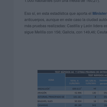
1.000 habitantes (con una media de 160,27).
Eso sí, en esta estadística que aporta el
Ministe
anticuerpos, aunque en este caso la ciudad aut
más pruebas realizadas: Castilla y León lidera e
sigue Melilla con 156; Galicia, con 149,46; Ceut