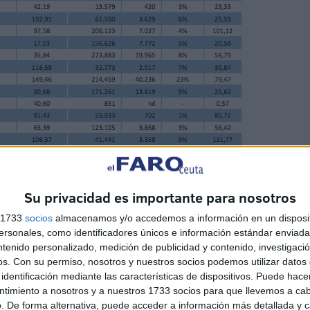
Su privacidad es importante para nosotros
re las cinco poblaciones que menos pruebas PCR y test
s 1733
socios
almacenamos y/o accedemos a información en un disposit
periodo de tiempo, entre el 5 y el 11 de febrero.
sonales, como identificadores únicos e información estándar enviada 
ntenido personalizado, medición de publicidad y contenido, investigaci
os.
Con su permiso, nosotros y nuestros socios podemos utilizar datos 
identificación mediante las características de dispositivos. Puede hacer
ntimiento a nosotros y a nuestros 1733 socios para que llevemos a ca
. De forma alternativa, puede acceder a información más detallada y 