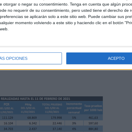
e otorgar o negar su consentimiento.
Tenga en cuenta que algún proc
de no requerir de su consentimiento, pero usted tiene el derecho de r
as en toda España
referencias se aplicarán solo a este sitio web. Puede cambiar sus pref
alquier momento volviendo a este sitio y haciendo clic en el botón "Pri
 web.
ruebas diagnósticas desde que comenzó la epidemia por
nomas han notificado al Ministerio de Sanidad que,
tal de 31.362.670 pruebas diagnósticas.
ÁS OPCIONES
ACEPTO