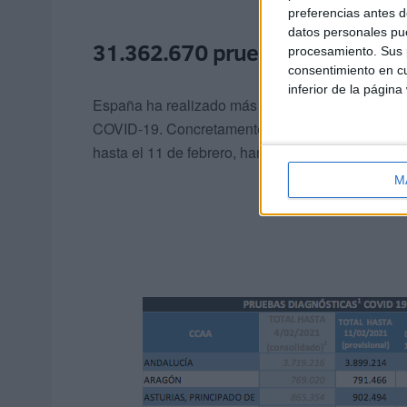
preferencias antes d
datos personales pue
31.362.670 pruebas diagnóstic
procesamiento. Sus p
consentimiento en cu
inferior de la página
España ha realizado más de 31,3 millones de p
COVID-19. Concretamente, las comunidades autó
hasta el 11 de febrero, han llevado a cabo un to
M