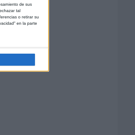
esamiento de sus
echazar tal
erencias o retirar su
vacidad" en la parte