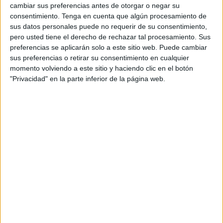
pruebas de 800 metros en el 2011, en la de 1.500 metros
cambiar sus preferencias antes de otorgar o negar su
consentimiento.
Tenga en cuenta que algún procesamiento de
en el 2008 y en la 5.000 metros en la edición del 2010.
sus datos personales puede no requerir de su consentimiento,
La mayor puntuación en atletismo la logró José Manuel
pero usted tiene el derecho de rechazar tal procesamiento. Sus
Ortega que sumó 150 puntos gracias a la primera posición
preferencias se aplicarán solo a este sitio web. Puede cambiar
conseguida en la prueba de 1.500 metros.
sus preferencias o retirar su consentimiento en cualquier
momento volviendo a este sitio y haciendo clic en el botón
Otros dos atletas lograron sumar 117 puntos por la quinta
"Privacidad" en la parte inferior de la página web.
posición conseguida en sus respectivas pruebas como
fueron Manolo Rodríguez en la prueba de 3.000 metros y
Alexis Castañeda en la prueba de 800 metros.
Óscar Barrios logró la undécima posición en los 400
metros libres sumando un total de 93 puntos y Carlos
Gómez fue duodécimo en los 100 metros sumando 90.
También en pádel la pareja ceutí formada por José Ramón
Ruiz 'Taconi' y Luis Palacios se clasificaron dentro de su
grupo después de derrotar sus partidos frente a Sevilla 'A',
Málaga, Sevilla 'B' y Granada 'B' con lo que estarán en el
cuadro final con las mejores parejas de todo el territorio