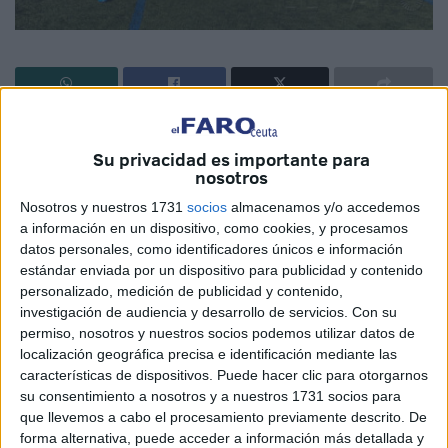
Los policías ceutíes ganaron a Granada 'A' por 3-0 y a
Melilla 'B' por el mismo marcador. Ortega ganó el 1.500 y
Su privacidad es importante para
nosotros
José Ramón y Palacios pasaron en pádel.
Nosotros y nuestros 1731
socios
almacenamos y/o accedemos
La participación y los resultados que está obteniendo la
a información en un dispositivo, como cookies, y procesamos
Policía Local de Ceuta en el Nacional de La Alcazaba son
datos personales, como identificadores únicos e información
estándar enviada por un dispositivo para publicidad y contenido
los esperados en las diferentes modalidades.
personalizado, medición de publicidad y contenido,
En atletismo han logrado sumar un total de 567 puntos
investigación de audiencia y desarrollo de servicios.
Con su
gracias a los puestos obtenidos por los caballas en las
permiso, nosotros y nuestros socios podemos utilizar datos de
diferentes pruebas participantes.
localización geográfica precisa e identificación mediante las
características de dispositivos. Puede hacer clic para otorgarnos
Recordar que el atletismo es una modalidad que ha dado
su consentimiento a nosotros y a nuestros 1731 socios para
buenos logros a los ceutíes y donde Ceuta tiene tres
que llevemos a cabo el procesamiento previamente descrito. De
records con el mismo atleta como es Mustafa Al-Lal en las
forma alternativa, puede acceder a información más detallada y