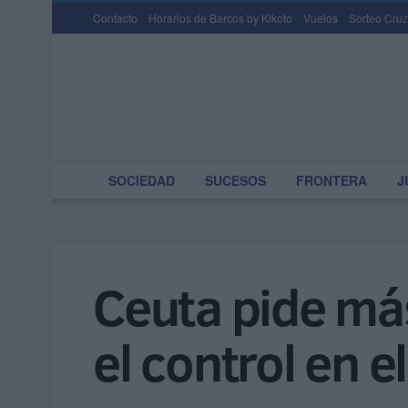
Contacto
Horarios de Barcos by Kikoto
Vuelos
Sorteo Cruz
SOCIEDAD
SUCESOS
FRONTERA
J
Ceuta pide más
el control en e