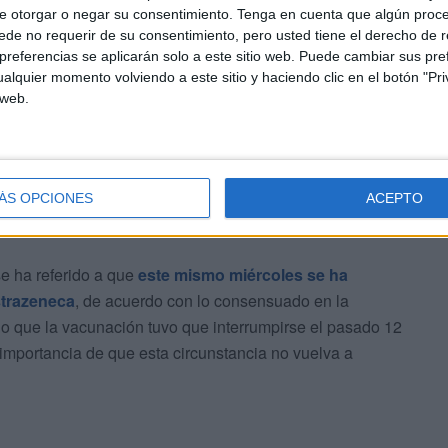
e otorgar o negar su consentimiento.
Tenga en cuenta que algún proc
a semana. En el caso de la incidencia acumulada a 7
de no requerir de su consentimiento, pero usted tiene el derecho de r
 representa un aumento del 44%. Además, la presión
referencias se aplicarán solo a este sitio web. Puede cambiar sus pref
 en lo relativo a la ocupación de camas UCI que es
alquier momento volviendo a este sitio y haciendo clic en el botón "Pri
 web.
ÁS OPCIONES
ACEPTO
e ha referido a que
este mismo miércoles se ha
strazeneca
, de acuerdo con lo consensuado en la
ado que la vacunación tuvo que interrumpirse el pasado 12
a importancia de que esta circunstancia no vuelva a