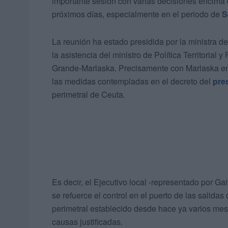
importante sesión con varias decisiones encima 
próximos días, especialmente en el periodo de
S
La reunión ha estado presidida por la ministra 
la asistencia del ministro de Política Territorial 
Grande-Marlaska. Precisamente con Marlaska en e
las medidas contempladas en el decreto del
pre
perimetral de Ceuta.
Es decir, el Ejecutivo local -representado por Gai
se refuerce el control en el puerto de las salidas
perimetral establecido desde hace ya varios mese
causas justificadas.