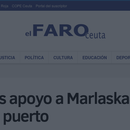
 Roja
COPE Ceuta
Portal del suscriptor
USTICIA
POLÍTICA
CULTURA
EDUCACIÓN
DEPO
 apoyo a Marlaska 
l puerto