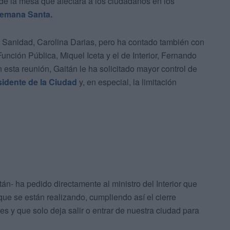
de la mesa que afectará a los ciudadanos en los
emana Santa.
de Sanidad, Carolina Darias, pero ha contado también con
y Función Pública, Miquel Iceta y el de Interior, Fernando
sta reunión, Gaitán le ha solicitado mayor control de
sidente de la Ciudad
y, en especial, la limitación
tán- ha pedido directamente al ministro del Interior que
 que se están realizando, cumpliendo así el cierre
s y que solo deja salir o entrar de nuestra ciudad para