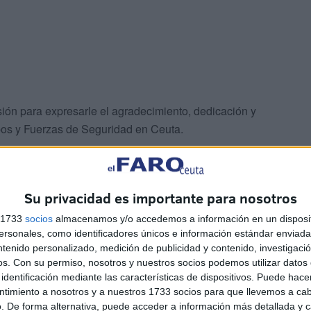
ón para expresarle el agradecimiento, dedicación y
pos y Fuerzas de Seguridad en Ceuta.
Su privacidad es importante para nosotros
s 1733
socios
almacenamos y/o accedemos a información en un disposit
sonales, como identificadores únicos e información estándar enviada 
cumulada del 22% en una semana
ntenido personalizado, medición de publicidad y contenido, investigaci
os.
Con su permiso, nosotros y nuestros socios podemos utilizar datos 
identificación mediante las características de dispositivos. Puede hacer
en esta reunión de la evolución epidemiológica de
ntimiento a nosotros y a nuestros 1733 socios para que llevemos a ca
. De forma alternativa, puede acceder a información más detallada y 
de 255,97 casos por 100.000 habitantes, lo que supone