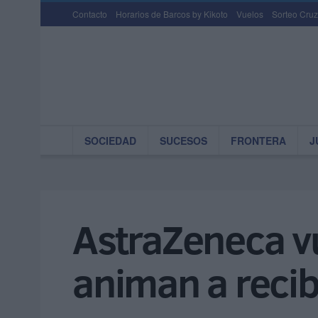
Contacto
Horarios de Barcos by Kikoto
Vuelos
Sorteo Cruz
SOCIEDAD
SUCESOS
FRONTERA
J
AstraZeneca vu
animan a recib