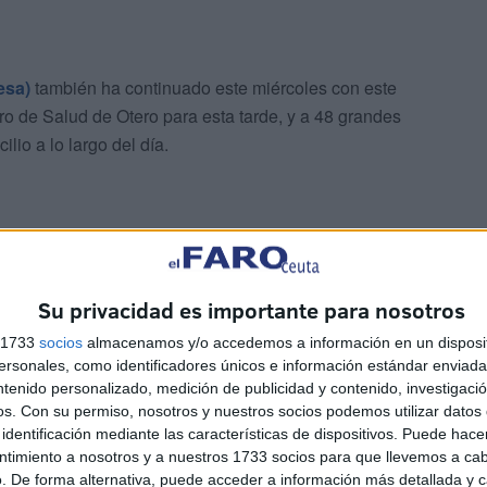
esa)
también ha continuado este miércoles con este
ro de Salud de Otero para esta tarde, y a 48 grandes
lio a lo largo del día.
Su privacidad es importante para nosotros
as personas mayores de 80 años que no han recibido
s 1733
socios
almacenamos y/o accedemos a información en un disposit
con la Consejería de Sanidad para pedir que se les llame
sonales, como identificadores únicos e información estándar enviada 
ntenido personalizado, medición de publicidad y contenido, investigaci
os.
Con su permiso, nosotros y nuestros socios podemos utilizar datos 
identificación mediante las características de dispositivos. Puede hacer
ntimiento a nosotros y a nuestros 1733 socios para que llevemos a ca
. De forma alternativa, puede acceder a información más detallada y 