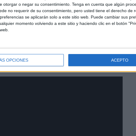
e otorgar o negar su consentimiento.
Tenga en cuenta que algún proc
de no requerir de su consentimiento, pero usted tiene el derecho de r
referencias se aplicarán solo a este sitio web. Puede cambiar sus pref
Alberto Gaitán, va a recibir hasta finales de abril unas
alquier momento volviendo a este sitio y haciendo clic en el botón "Pri
 web.
er, 400 de Moderna y 3.800 AstraZeneca. Desde el 27 de
ayer, la suma de las que han pasado por Ceuta es de
pone que se ha administrado entre una y dos dosis al
 de abril, si todas las previsiones se cumplen, a
ÁS OPCIONES
ACEPTO
jero.