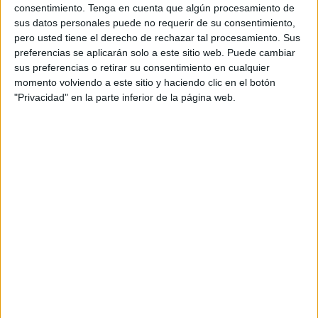
Todo ello es parte de una provisión de alrededor de 90
consentimiento.
Tenga en cuenta que algún procesamiento de
sus datos personales puede no requerir de su consentimiento,
cajas que el Gobierno central había previsto destinar a
pero usted tiene el derecho de rechazar tal procesamiento. Sus
Ceuta durante la primera mitad de este año. Hasta el
preferencias se aplicarán solo a este sitio web. Puede cambiar
momento, según estas fuentes, no ha tenido que ser
sus preferencias o retirar su consentimiento en cualquier
utilizada ninguna dosis, por lo que se conservan 88 cajas
momento volviendo a este sitio y haciendo clic en el botón
"Privacidad" en la parte inferior de la página web.
actualmente.
En caso de tener que administrarse, debe recordarse que
el
fármaco está dirigido a pacientes de covid-19
muy
concretos, especialmente para aquellos casos que
presenten un gran peligro de enfermar gravemente con
riesgo de hospitalización. En este grupo, encontramos a
las personas de más de 60 años de edad, las que tienen
obesidad o aquéllas que sufren enfermedades
cardiovasculares, pulmonares o renales de carácter
crónico. Asimismo, el tratamiento está enfocado hacia
personas con diabetes o cáncer y para aquellas otras no
vacunadas o que están inmunodeprimidas.