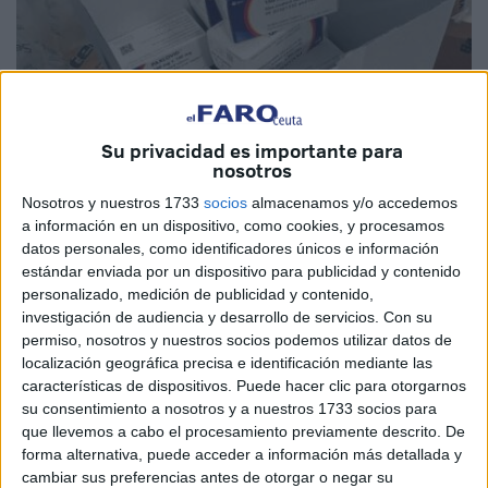
Su privacidad es importante para
nosotros
Nosotros y nuestros 1733
socios
almacenamos y/o accedemos
Imagen de archivo
a información en un dispositivo, como cookies, y procesamos
datos personales, como identificadores únicos e información
estándar enviada por un dispositivo para publicidad y contenido
personalizado, medición de publicidad y contenido,
investigación de audiencia y desarrollo de servicios.
Con su
El Instituto Nacional de Gestión Sanitaria (Ingesa)
permiso, nosotros y nuestros socios podemos utilizar datos de
informó este lunes de que Ceuta ya dispone de las 67
localización geográfica precisa e identificación mediante las
cajas de Paxlovid que el Ministerio de Sanidad se
características de dispositivos. Puede hacer clic para otorgarnos
su consentimiento a nosotros y a nuestros 1733 socios para
comprometió a adelantar correspondientes al segundo
que llevemos a cabo el procesamiento previamente descrito. De
trimestre del año. Esta cantidad se une a las 21 que ya
forma alternativa, puede acceder a información más detallada y
estaban en poder de la institución en la ciudad autónoma.
cambiar sus preferencias antes de otorgar o negar su