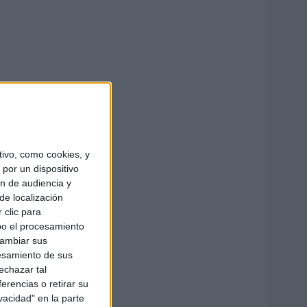
ivo, como cookies, y
por un dispositivo
ón de audiencia y
de localización
 clic para
bo el procesamiento
cambiar sus
esamiento de sus
echazar tal
erencias o retirar su
vacidad" en la parte