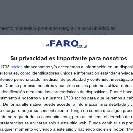
nto “considera prioritario integrar la accesibilidad en
 “entornos físicos, sensoriales, cognitivos y digitales que
noma de todas las personas”.
Su privacidad es importante para nosotros
 prioritario, hay que creérselo y trabajar en ello.
s 1733
socios
almacenamos y/o accedemos a información en un disposit
sonales, como identificadores únicos e información estándar enviada 
ntenido personalizado, medición de publicidad y contenido, investigaci
os.
Con su permiso, nosotros y nuestros socios podemos utilizar datos 
identificación mediante las características de dispositivos. Puede hacer
ntimiento a nosotros y a nuestros 1733 socios para que llevemos a ca
. De forma alternativa, puede acceder a información más detallada y 
rlo si los que mandan creen esos discursos y trabajan
e otorgar o negar su consentimiento.
Tenga en cuenta que algún proc
de no requerir de su consentimiento, pero usted tiene el derecho de r
ue se encuentran muchas personas.
referencias se aplicarán solo a este sitio web. Puede cambiar sus pref
alquier momento volviendo a este sitio y haciendo clic en el botón "Pri