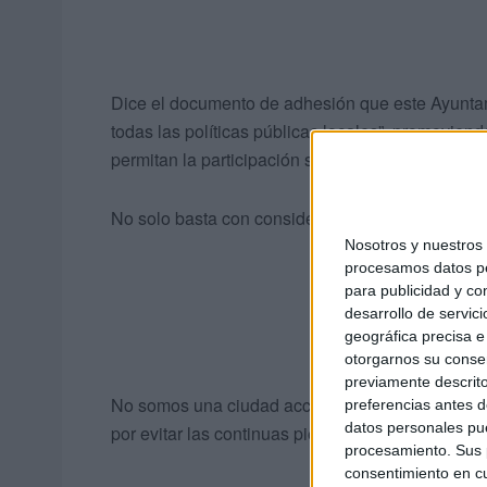
Dice el documento de adhesión que este Ayuntamie
todas las políticas públicas locales”, promoviendo
permitan la participación segura, cómoda y autó
No solo basta con considerar algo tan básico como
Nosotros y nuestro
procesamos datos per
para publicidad y co
desarrollo de servici
geográfica precisa e 
otorgarnos su conse
previamente descrito
No somos una ciudad accesible, pero podemos se
preferencias antes d
datos personales pue
por evitar las continuas piedras en el camino q
procesamiento. Sus p
consentimiento en cu