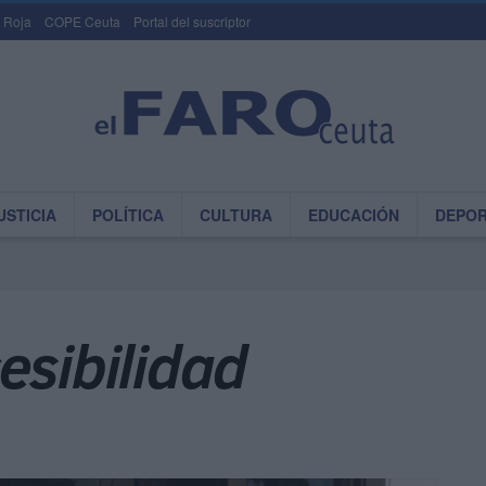
 Roja
COPE Ceuta
Portal del suscriptor
USTICIA
POLÍTICA
CULTURA
EDUCACIÓN
DEPO
esibilidad