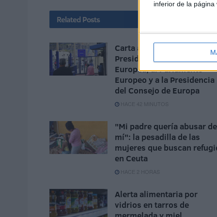
inferior de la página
Related
Posts
Carta abierta a la
M
Presidencia de la Comisió
Europea, al Parlamento
Europeo y a la Presidencia
del Consejo de Europa
HACE 42 MINUTOS
"Mi padre quería abusar de
mí": la pesadilla de las
mujeres que buscan refugi
en Ceuta
HACE 2 HORAS
Alerta alimentaria por
vidrios en tarros de
mermelada y miel