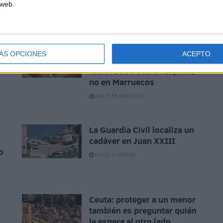
 web.
Exigen al Gobierno que la
ÁS OPCIONES
ACEPTO
n
final de la Copa Mundial de
fútbol 2030 sea en España,
no en Marruecos
HACE 58 MINUTOS
La Guardia Civil localiza un
cadáver en Juan XXIII
o
HACE 2 HORAS
Ceuta: proteger a un menor
también es preguntar quién
le espera al otro lado