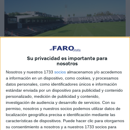
Su privacidad es importante para
nosotros
Fotos: AD Ceuta
Nosotros y nuestros 1733
socios
almacenamos y/o accedemos
a información en un dispositivo, como cookies, y procesamos
datos personales, como identificadores únicos e información
estándar enviada por un dispositivo para publicidad y contenido
personalizado, medición de publicidad y contenido,
El césped del
estadio Alfonso Murube
para el partido del
investigación de audiencia y desarrollo de servicios.
Con su
Ceuta
ante el Almería del domingo
pinta de una forma
permiso, nosotros y nuestros socios podemos utilizar datos de
espectacular.
localización geográfica precisa e identificación mediante las
características de dispositivos. Puede hacer clic para otorgarnos
Así se enorgullece el club caballa en sus redes sociales
su consentimiento a nosotros y a nuestros 1733 socios para