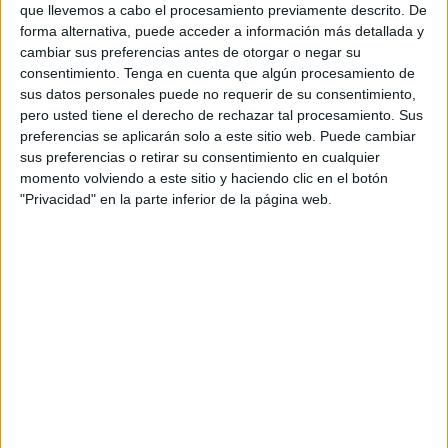
que en una serie de fotos exponen
cómo está el césped
que llevemos a cabo el procesamiento previamente descrito. De
forma alternativa, puede acceder a información más detallada y
del templo caballa.
cambiar sus preferencias antes de otorgar o negar su
consentimiento.
Tenga en cuenta que algún procesamiento de
"Mirad como tenemos el césped para el
sus datos personales puede no requerir de su consentimiento,
#ADCeutaFCAlmeria
”, dicen en sus redes sociales.
pero usted tiene el derecho de rechazar tal procesamiento. Sus
preferencias se aplicarán solo a este sitio web. Puede cambiar
De esta forma, el club se muestra orgulloso por
la
sus preferencias o retirar su consentimiento en cualquier
‘alfombra’ que parece tener de cara al partido contra el
momento volviendo a este sitio y haciendo clic en el botón
Almería.
"Privacidad" en la parte inferior de la página web.
Ha cambiado mucho con respecto al primer partido en
casa contra el Sporting de Gijón y los operarios han
trabajado a destajo para que cada fin de semana que le
tocara el Ceuta jugar en casa tener el césped en
las
mejores condiciones posibles.
No es para menos y es que el estadio Alfonso Murube
ha
sido remodelado en cuestión de meses
para poder
disputar sin ningún problema los partidos de Liga