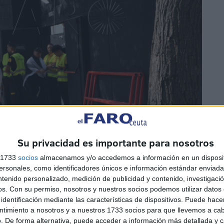
Su privacidad es importante para nosotros
s 1733
socios
almacenamos y/o accedemos a información en un disposit
tado gracias al trabajo de
Cyes
y
MolcaWorld
. Ambas
sonales, como identificadores únicos e información estándar enviada 
 construcción y obra civil, cumpliendo unos plazos muy
ntenido personalizado, medición de publicidad y contenido, investigaci
o a tiempo.
os.
Con su permiso, nosotros y nuestros socios podemos utilizar datos 
identificación mediante las características de dispositivos. Puede hacer
ntimiento a nosotros y a nuestros 1733 socios para que llevemos a ca
mplejo: adaptar un estadio histórico a las exigencias de
. De forma alternativa, puede acceder a información más detallada y 