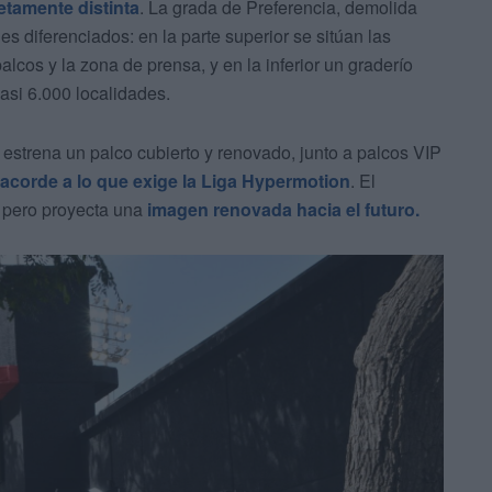
etamente distinta
. La grada de Preferencia, demolida
es diferenciados: en la parte superior se sitúan las
palcos y la zona de prensa, y en la inferior un graderío
asi 6.000 localidades.
 estrena un palco cubierto y renovado, junto a palcos VIP
acorde a lo que exige la Liga Hypermotion
. El
d pero proyecta una
imagen renovada hacia el futuro.