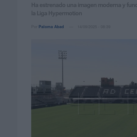
Ha estrenado una imagen moderna y funcio
la Liga Hypermotion
Por
Paloma Abad
14/09/2025 - 08:39