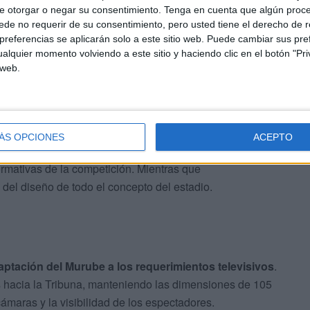
ses. La remodelación, calificada como urgente, fue
e otorgar o negar su consentimiento.
Tenga en cuenta que algún proc
rld
, a partir del proyecto desarrollado por esta última.
de no requerir de su consentimiento, pero usted tiene el derecho de r
referencias se aplicarán solo a este sitio web. Puede cambiar sus pref
manos y materiales para que las obras concluyeran
alquier momento volviendo a este sitio y haciendo clic en el botón "Pri
a posibilidad de que el conjunto caballa tuviera que
 web.
erra, algo que hubiera supuesto un perjuicio tanto
ón.
ón minuciosa, en la que cada jornada de trabajo resultó
ÁS OPCIONES
ACEPTO
infraestructuras de gran envergadura ha sido clave para
normativas de la competición. Mientras que
 del diseño de todo el concepto del estadio.
aptación del Murube a los requerimientos televisivos
.
s hacia la Tribuna, manteniendo las dimensiones de 105
ámaras y la visibilidad de los espectadores.