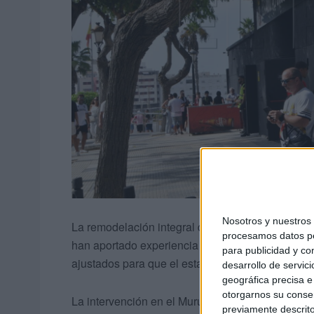
Nosotros y nuestro
La remodelación integral del Murube se ha ejecu
procesamos datos per
han aportado experiencia y capacidad técnica en
para publicidad y co
ajustados para que el estadio estuviera operativ
desarrollo de servici
geográfica precisa e 
otorgarnos su conse
La intervención en el Murube partía de un reto co
previamente descrito