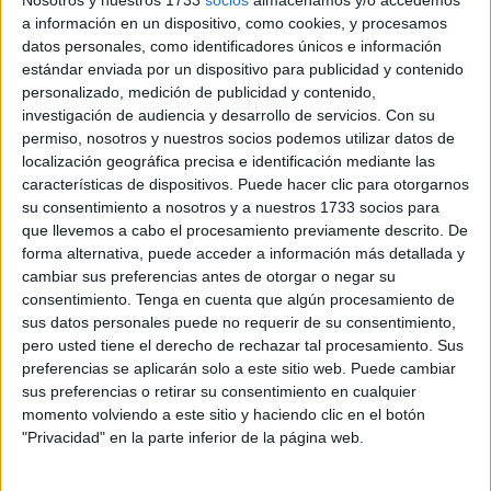
Nosotros y nuestros 1733
socios
almacenamos y/o accedemos
drogas por vía terrestre entre España y Francia
, que
a información en un dispositivo, como cookies, y procesamos
tenía su base de operaciones en la localidad malagueña
datos personales, como identificadores únicos e información
de Mijas.
estándar enviada por un dispositivo para publicidad y contenido
personalizado, medición de publicidad y contenido,
Fruto de las averiguaciones, los agentes detectaron
investigación de audiencia y desarrollo de servicios.
Con su
movimientos de esta red criminal en Andalucía, que había
permiso, nosotros y nuestros socios podemos utilizar datos de
localización geográfica precisa e identificación mediante las
fijado su centro de operaciones en un chalet de la
características de dispositivos. Puede hacer clic para otorgarnos
localidad malagueña de Mijas, utilizado como 'guadería'
su consentimiento a nosotros y a nuestros 1733 socios para
de la droga y lugar de reuniones. Allí, el Cuerpo Nacional
que llevemos a cabo el procesamiento previamente descrito. De
desarrolló un cerco policial que se saldó con detenciones
forma alternativa, puede acceder a información más detallada y
y decomisos.
cambiar sus preferencias antes de otorgar o negar su
consentimiento.
Tenga en cuenta que algún procesamiento de
sus datos personales puede no requerir de su consentimiento,
pero usted tiene el derecho de rechazar tal procesamiento. Sus
preferencias se aplicarán solo a este sitio web. Puede cambiar
sus preferencias o retirar su consentimiento en cualquier
momento volviendo a este sitio y haciendo clic en el botón
"Privacidad" en la parte inferior de la página web.