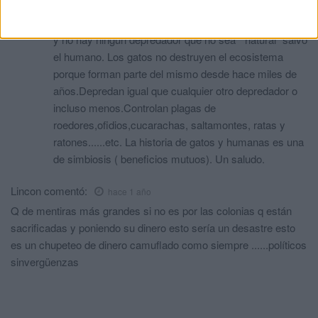
Se equivoca usted.Los gatos son originarios y
autóctonos en todo el Norte de África y Oriente Medio
y no hay ningún depredador que no sea " natural" salvo
el humano. Los gatos no destruyen el ecosistema
porque forman parte del mismo desde hace miles de
años.Depredan igual que cualquier otro depredador o
incluso menos.Controlan plagas de
roedores,ofidios,cucarachas, saltamontes, ratas y
ratones......etc. La historia de gatos y humanas es una
de simbiosis ( beneficios mutuos). Un saludo.
Lincon
comentó:
hace 1 año
Q de mentiras más grandes si no es por las colonias q están
sacrificadas y poniendo su dinero esto sería un desastre esto
es un chupeteo de dinero camuflado como siempre ......políticos
sinvergüenzas