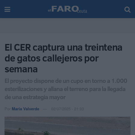
El CER captura una treintena
de gatos callejeros por
semana
El proyecto dispone de un cupo en torno a 1.000
esterilizaciones y allana el terreno para la llegada
de una estrategia mayor
Por
María Valverde
02/07/2025 - 21:33