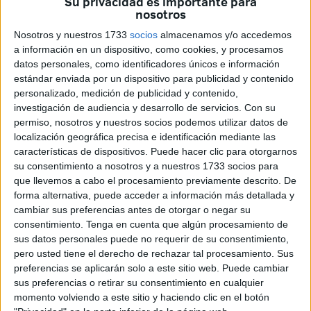
Su privacidad es importante para
urbanas en estos seis meses de trabajo. Participan
nosotros
también las veterinarias municipales Sonsoles Carretero e
Nosotros y nuestros 1733
socios
almacenamos y/o accedemos
Isabel Esteban y trabajadores de Trasateg, que son los
a información en un dispositivo, como cookies, y procesamos
que se encargar de distribuirlos a la hora de llevar a los
datos personales, como identificadores únicos e información
estándar enviada por un dispositivo para publicidad y contenido
gatos a las clínicas para las castraciones.
personalizado, medición de publicidad y contenido,
investigación de audiencia y desarrollo de servicios.
Con su
permiso, nosotros y nuestros socios podemos utilizar datos de
localización geográfica precisa e identificación mediante las
características de dispositivos. Puede hacer clic para otorgarnos
su consentimiento a nosotros y a nuestros 1733 socios para
que llevemos a cabo el procesamiento previamente descrito. De
forma alternativa, puede acceder a información más detallada y
cambiar sus preferencias antes de otorgar o negar su
consentimiento.
Tenga en cuenta que algún procesamiento de
sus datos personales puede no requerir de su consentimiento,
pero usted tiene el derecho de rechazar tal procesamiento. Sus
preferencias se aplicarán solo a este sitio web. Puede cambiar
sus preferencias o retirar su consentimiento en cualquier
momento volviendo a este sitio y haciendo clic en el botón