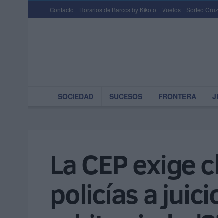
Contacto
Horarios de Barcos by Kikoto
Vuelos
Sorteo Cruz
SOCIEDAD
SUCESOS
FRONTERA
J
La CEP exige c
policías a juic