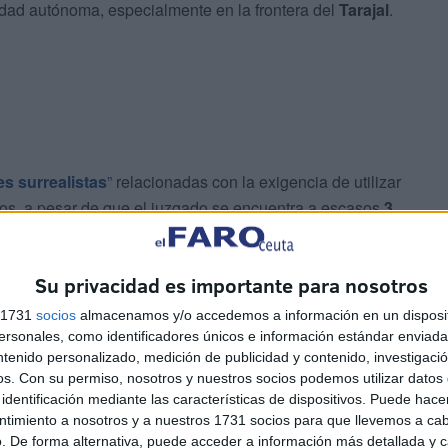
iudad autónoma, especialmente en la frontera del
Tarajal
.
es surrealistas
”
relacionadas con la exigencia de utilizar
ios, a pesar de que el juzgado se encuentra a escasos
3
z minutos en coche
y aún así se obliga al agente a usar
rsonal
, para no desplazarse”, denuncia García.
Su privacidad es importante para nosotros
 descanso
s 1731
socios
almacenamos y/o accedemos a información en un disposit
sonales, como identificadores únicos e información estándar enviada 
ntenido personalizado, medición de publicidad y contenido, investigaci
, de no cumplir con esta orden de solicitar
os.
Con su permiso, nosotros y nuestros socios podemos utilizar datos 
menazados
con la apertura de
expedientes
identificación mediante las características de dispositivos. Puede hacer
ntimiento a nosotros y a nuestros 1731 socios para que llevemos a ca
iente de presión e incomodidad
” entre los policías,
. De forma alternativa, puede acceder a información más detallada y 