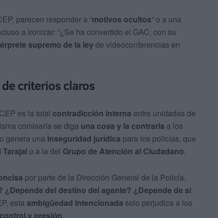
 CEP, parecen responder a “
motivos ocultos
” o a una
ncluso a ironizar: “¿Se ha convertido el GAC, con su
térprete supremo de la ley
de videoconferencias en
de criterios claros
CEP es la total
contradicción interna
entre unidades de
isma comisaría se diga
una cosa y la contraria
a los
erio genera una
inseguridad jurídica
para los policías, que
 Tarajal
o a la del
Grupo de Atención al Ciudadano
.
concisa
por parte de la Dirección General de la Policía.
e? ¿Depende del destino del agente? ¿Depende de si
CEP, esta
ambigüedad intencionada
solo perjudica a los
control y presión
.