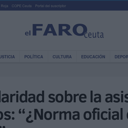
 Roja
COPE Ceuta
Portal del suscriptor
USTICIA
POLÍTICA
CULTURA
EDUCACIÓN
DEPO
laridad sobre la asi
ios: “¿Norma oficial