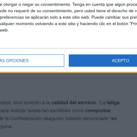
n que se valore el
motivo del juicio ni su grado de
e otorgar o negar su consentimiento.
Tenga en cuenta que algún proc
de no requerir de su consentimiento, pero usted tiene el derecho de r
referencias se aplicarán solo a este sitio web. Puede cambiar sus pref
alquier momento volviendo a este sitio y haciendo clic en el botón "Pri
e algunos mandos parece ser que los policías
pierdan el
 web.
e no sea estrictamente su trabajo. El trasfondo,
a cada vez más
acuciante
, que desemboca en
jornadas
ar del tiempo legalmente establecido
para el mismo.
ÁS OPCIONES
ACEPTO
rales, sino también a la
calidad del servicio
. “La
fatiga
para realizar tareas tan sensibles como
comprobar
sde la Confederación aseguran haberlo denunciado “
en
lguna.