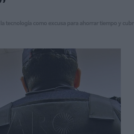
”
r la tecnología como excusa para ahorrar tiempo y cubrir