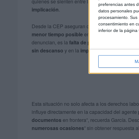
quienes se sienten entre la espada y la pared, si
preferencias antes d
implicación
.
datos personales pue
procesamiento. Sus p
consentimiento en cu
Desde la CEP aseguran que la única prioridad d
inferior de la página
menor tiempo posible
en cualquier actividad qu
denuncian, es la
falta de personal
, un problem
sin descanso
y en la
imposibilidad de disfrut
M
Esta situación no solo afecta a los derechos labo
influye directamente en la capacidad del agente 
documentos
en frontera”, recuerda García. De
numerosas ocasiones
” sin obtener respuesta a