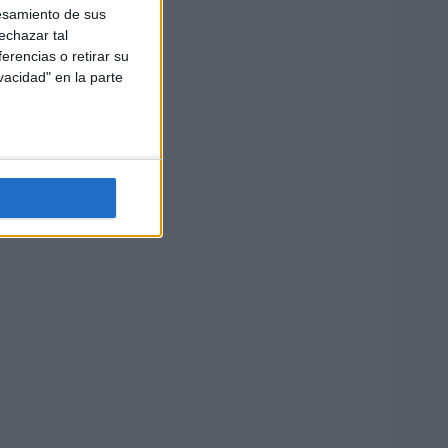
esamiento de sus
echazar tal
erencias o retirar su
vacidad" en la parte