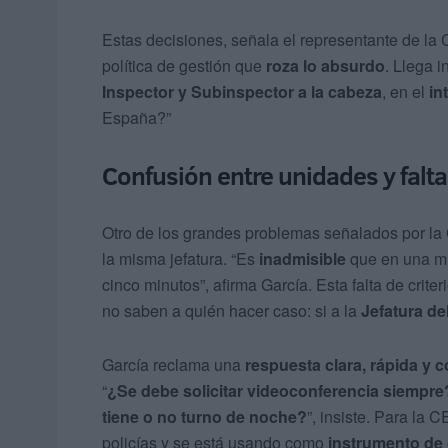
Estas decisiones, señala el representante de la
política de gestión que
roza lo absurdo
. Llega i
Inspector y Subinspector a la cabeza
, en el
in
España?”
Confusión entre unidades y falta 
Otro de los grandes problemas señalados por la 
la misma jefatura. “Es
inadmisible
que en una m
cinco minutos”, afirma García. Esta falta de crit
no saben a quién hacer caso: si a la
Jefatura del
García reclama una
respuesta clara, rápida y 
“
¿Se debe solicitar videoconferencia siempr
tiene o no turno de noche?
”, insiste. Para la 
policías y se está usando como
instrumento de 