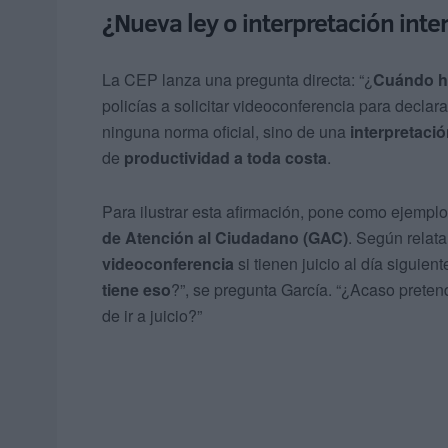
¿Nueva ley o interpretación int
La CEP lanza una pregunta directa: “¿
Cuándo ha
policías a solicitar videoconferencia para declar
ninguna norma oficial, sino de una
interpretaci
de
productividad a toda costa
.
Para ilustrar esta afirmación, pone como ejempl
de Atención al Ciudadano (GAC)
. Según relata
videoconferencia
si tienen juicio al día siguie
tiene eso
?”, se pregunta García. “¿Acaso preten
de ir a juicio?”