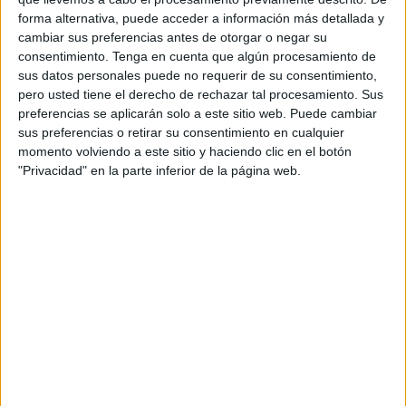
estar creando con la acumulación de personas en
forma alternativa, puede acceder a información más detallada y
instalaciones nada aptas para permanecer tiempo (sobre
cambiar sus preferencias antes de otorgar o negar su
consentimiento.
Tenga en cuenta que algún procesamiento de
esto ha tenido que intervenir incluso el Defensor del
sus datos personales puede no requerir de su consentimiento,
Pueblo).
pero usted tiene el derecho de rechazar tal procesamiento. Sus
preferencias se aplicarán solo a este sitio web. Puede cambiar
Hemos pasado épocas duras con más de 3.000 personas
sus preferencias o retirar su consentimiento en cualquier
retenidas en campamentos, lo que no hacía más que
momento volviendo a este sitio y haciendo clic en el botón
alimentar a las mafias que ofrecían salidas rápidas.
"Privacidad" en la parte inferior de la página web.
Ceuta y Melilla se han convertido en el parapeto que quita
un problema a la misma Península que saca las uñas
cuando se trata de ‘repartir’ a los menores extranjeros no
acompañados porque no los quiere en sus territorios,
como si esos niños fueran exclusivamente un asunto de
interés para esta ciudad y no para las demás, tratándose
como se trata de un asunto de implicación europea.
Esa solidaridad harto demanda se hunde en el Estrecho,