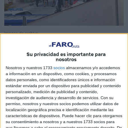
Imagen de archivo
Su privacidad es importante para
nosotros
Ceuta lleva años siendo el muro de contención para el
resto del país en materia migratoria. Somos un ente
Nosotros y nuestros 1733
socios
almacenamos y/o accedemos
a información en un dispositivo, como cookies, y procesamos
extraño en donde, junto con Melilla, construyen centros de
datos personales, como identificadores únicos e información
estancia temporal que en el fondo no son más que núcleos
estándar enviada por un dispositivo para publicidad y contenido
de retención de personas para evitarle un problema a la
personalizado, medición de publicidad y contenido,
Península.
investigación de audiencia y desarrollo de servicios.
Con su
permiso, nosotros y nuestros socios podemos utilizar datos de
El Estado ‘dosifica’ sus salidas y el Estado hace lo que le
localización geográfica precisa e identificación mediante las
características de dispositivos. Puede hacer clic para otorgarnos
conviene cuando busca agilizar los traslados o
su consentimiento a nosotros y a nuestros 1733 socios para
ralentizarlos sin considerar la olla a presión que puede
que llevemos a cabo el procesamiento previamente descrito. De