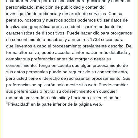
estándar enviada por un dispositivo para publicidad y contenido
ciudades de Ceuta y
Melilla
.
personalizado, medición de publicidad y contenido,
investigación de audiencia y desarrollo de servicios.
Con su
Los tres
centros educativos
en los que a la finalización
permiso, nosotros y nuestros socios podemos utilizar datos de
localización geográfica precisa e identificación mediante las
del curso 2025-2026 se producirá la vacante del cargo de
características de dispositivos. Puede hacer clic para otorgarnos
dirección con derecho a renovación son, en el caso de
su consentimiento a nosotros y a nuestros 1733 socios para
Educación Infantil y Primaria:
el CEIP Pablo Ruiz
que llevemos a cabo el procesamiento previamente descrito. De
Picasso, el 'Santa Amelila' y el 'Maestro Juan Morejón'.
forma alternativa, puede acceder a información más detallada y
cambiar sus preferencias antes de otorgar o negar su
En el caso de Educación Secundaria, es solamente un
consentimiento.
Tenga en cuenta que algún procesamiento de
sus datos personales puede no requerir de su consentimiento,
centro: el
IES Puertas del Campo
, que será susceptible
pero usted tiene el derecho de rechazar tal procesamiento. Sus
de llevar a cabo también este proceso a final de curso.
preferencias se aplicarán solo a este sitio web. Puede cambiar
sus preferencias o retirar su consentimiento en cualquier
Por su parte, en cuanto a los Centros de Enseñanzas de
momento volviendo a este sitio y haciendo clic en el botón
Personas Adultas, el
CEPA Edrissis
también deberá
"Privacidad" en la parte inferior de la página web.
pasar por este proceso a final de curso, en junio de 2026.
El ámbito de aplicación comprende los centros en los que
las
personas responsables de la dirección
finalizan su