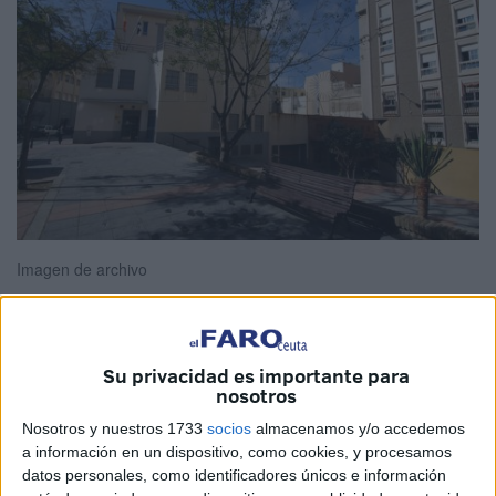
Imagen de archivo
Su privacidad es importante para
El Boletín Oficial del Estado (BOE) ha publicado este
nosotros
sábado, 8 de noviembre, una resolución de la
Secretaría
Nosotros y nuestros 1733
socios
almacenamos y/o accedemos
de Estado de Educación
por la que se convoca
a información en un dispositivo, como cookies, y procesamos
procedimiento de
renovación de directores y directoras
datos personales, como identificadores únicos e información
en los centros docentes públicos no universitarios en las