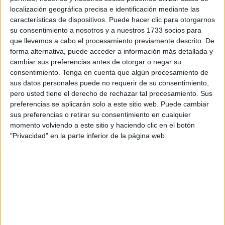
La consejera de Servicios Sociales, Nabila Benzina, ha
localización geográfica precisa e identificación mediante las
acompañado a los
mayores
en este banquete tan
características de dispositivos. Puede hacer clic para otorgarnos
su consentimiento a nosotros y a nuestros 1733 socios para
animado y ha atendido a FaroTV muy amablemente.
que llevemos a cabo el procesamiento previamente descrito. De
forma alternativa, puede acceder a información más detallada y
“Los mayores siempre tienen ganas y eso es muy positivo.
cambiar sus preferencias antes de otorgar o negar su
Nosotros queremos que tengan un envejecimiento activo y
consentimiento.
Tenga en cuenta que algún procesamiento de
que participen en talleres”, ha comunicado Benzina.
sus datos personales puede no requerir de su consentimiento,
pero usted tiene el derecho de rechazar tal procesamiento. Sus
Esta comida es organizada por la Consejería de Servicios
preferencias se aplicarán solo a este sitio web. Puede cambiar
Sociales junto con los mayores y según Benzina, “también
sus preferencias o retirar su consentimiento en cualquier
es una muestra de los talleres que se han ido haciendo
momento volviendo a este sitio y haciendo clic en el botón
"Privacidad" en la parte inferior de la página web.
durante todo el año, ellos van mostrando el resultado y es
un momento para compartir y disfrutar”.
Los mayores, además de acudir a disfrutar, también han
elaborado algunos platos para que todos pudieran
degustarlos. Este público, como bien ha señalado la
consejera de Servicios Sociales, siempre “completa aforo