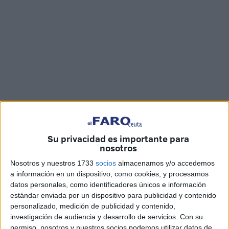
Fotos y vídeo: Imad Lagmich
Su privacidad es importante para
nosotros
Comienzan las actividades del programa de
Navidad
en el
Nosotros y nuestros 1733
socios
almacenamos y/o accedemos
Centro del Mayor organizadas por la Consejería de
a información en un dispositivo, como cookies, y procesamos
datos personales, como identificadores únicos e información
Asuntos Sociales de Ceuta y no ha podido ser de una
estándar enviada por un dispositivo para publicidad y contenido
mejor manera, pues el baile, el disfrute y las ganas de
personalizado, medición de publicidad y contenido,
pasarlo bien no han faltado.
investigación de audiencia y desarrollo de servicios.
Con su
permiso, nosotros y nuestros socios podemos utilizar datos de