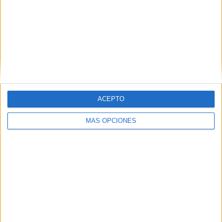
lo bien que se lo estaban pasando.
El brillo en los ojos de todos los presenten ha sido un
auténtico lujo para quién lo observaba, pues no todos los
días se experimentan momentos de felicidad como el que
se ha vivido este miércoles en el centro del mayor, siendo
un auténtico regalo para los presentes.
ACEPTO
MÁS OPCIONES