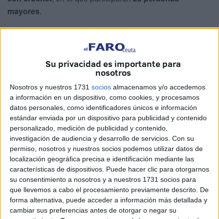
mayores
.
La iniciativa, celebrada el 2 de diciembre, ha permitido que
las instalaciones del centro luzcan ya una
decoración
artesanal creada por sus propios usuarios
, reforzando
Su privacidad es importante para
el sentido de pertenencia y el ambiente festivo.
nosotros
Nosotros y nuestros 1731
socios
almacenamos y/o accedemos
El taller fue impartido de forma altruista por la
técnica de
a información en un dispositivo, como cookies, y procesamos
Prevención de Riesgos Laborales de Clece
, quien
datos personales, como identificadores únicos e información
coordinó la actividad y mostró cómo las sinergias entre
estándar enviada por un dispositivo para publicidad y contenido
departamentos pueden generar espacios de aprendizaje y
personalizado, medición de publicidad y contenido,
investigación de audiencia y desarrollo de servicios.
Con su
convivencia.
permiso, nosotros y nuestros socios podemos utilizar datos de
localización geográfica precisa e identificación mediante las
Gracias a este trabajo conjunto, el centro se ha llenado de
características de dispositivos. Puede hacer clic para otorgarnos
bolas de Navidad, pequeñas figuras, estrellas y
su consentimiento a nosotros y a nuestros 1731 socios para
muñecos tejidos
, convirtiéndose en un escenario que
que llevemos a cabo el procesamiento previamente descrito. De
combina tradición, creatividad y participación comunitaria.
forma alternativa, puede acceder a información más detallada y
cambiar sus preferencias antes de otorgar o negar su