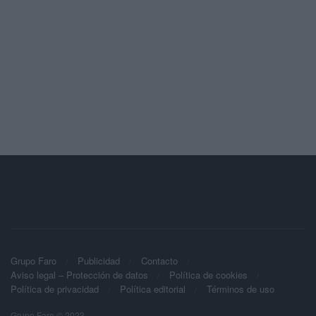
Grupo Faro
Publicidad
Contacto
Aviso legal – Protección de datos
Política de cookies
Política de privacidad
Política editorial
Términos de uso
Grupo Faro © 2023