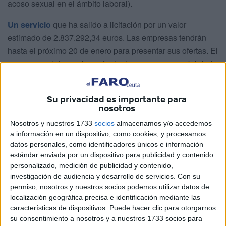
acoso sexual en el ámbito laboral).
Un servicio
que ha salido a licitación por un valor
estimado de 2.837.292,34 euros. Las empresas tendrán
hasta el próximo 20 de enero para presentar sus ofertas. El
contrato tendrá una duración de dos años con posibilidad
de prórroga por otros dos.
En este centro se prestarán servicios de atención jurídica,
Su privacidad es importante para
nosotros
psicológica y social a
mujeres víctimas de violencia
sexual
y sus familiares, en su caso, durante las 24 horas
Nosotros y nuestros 1733
socios
almacenamos y/o accedemos
a información en un dispositivo, como cookies, y procesamos
del día, los 365 días del año.
datos personales, como identificadores únicos e información
estándar enviada por un dispositivo para publicidad y contenido
La asistencia se otorgará a las víctimas, sus hijos menores
personalizado, medición de publicidad y contenido,
y personas dependientes de ellas; a estos efectos, se
investigación de audiencia y desarrollo de servicios.
Con su
considerarán personas dependientes, los familiares, por
permiso, nosotros y nuestros socios podemos utilizar datos de
consanguinidad o afinidad hasta el segundo grado
localización geográfica precisa e identificación mediante las
características de dispositivos. Puede hacer clic para otorgarnos
inclusive, con el/los que conviva.
su consentimiento a nosotros y a nuestros 1733 socios para