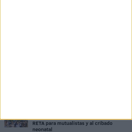
operativo
HACE 1 SEMANA
¿Eres beneficiario de las ayudas por hijo
de 350 euros para ocio y cultura? Esta es
la lista definitiva
HACE 1 SEMANA
La Audiencia espera la sentencia firme
del Supremo para ordenar el ingreso en
prisión del exprofesor del ‘San Agustín’
HACE 1 SEMANA
Los mayores de 52 años podrán cobrar
estas dos prestaciones a la vez
HACE 2 SEMANAS
El Congreso da luz verde a la pasarela al
RETA para mutualistas y al cribado
neonatal