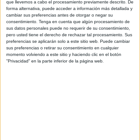
que llevemos a cabo el procesamiento previamente descrito. De
Se entenderá que existe convivencia cuando esta se
forma alternativa, puede acceder a información más detallada y
encuentre interrumpida por motivos derivados de la
cambiar sus preferencias antes de otorgar o negar su
situación de violencia de género. No será necesaria la
consentimiento.
Tenga en cuenta que algún procesamiento de
convivencia cuando exista obligación de alimentos en
sus datos personales puede no requerir de su consentimiento,
pero usted tiene el derecho de rechazar tal procesamiento. Sus
virtud de convenio o resolución judicial. Se presumirá
preferencias se aplicarán solo a este sitio web. Puede cambiar
convivencia, salvo prueba en contrario, cuando los
sus preferencias o retirar su consentimiento en cualquier
familiares tengan reconocida la condición de beneficiarios
momento volviendo a este sitio y haciendo clic en el botón
de asistencia sanitaria de la
Seguridad Social
en el
"Privacidad" en la parte inferior de la página web.
documento que aparezca extendido a nombre de la
víctima.