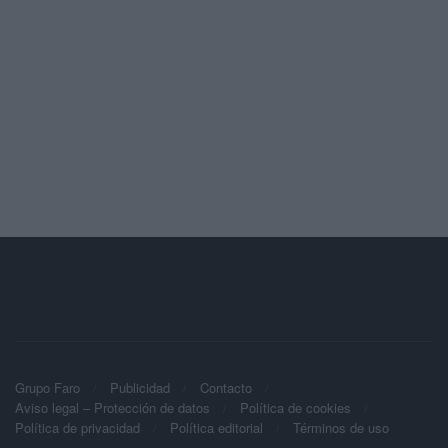
Grupo Faro
Publicidad
Contacto
Aviso legal – Protección de datos
Política de cookies
Política de privacidad
Política editorial
Términos de uso