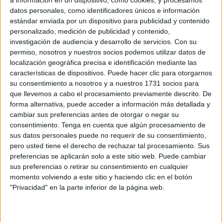
nos hemos referido con ocasión del centenario de algunos
datos personales, como identificadores únicos e información
de ellos (casi todos nacieron a mediados de los años
estándar enviada por un dispositivo para publicidad y contenido
veinte del pasado siglo), a los que dedicó su ensayo
Los
personalizado, medición de publicidad y contenido,
investigación de audiencia y desarrollo de servicios.
Con su
niños de la guerra
(1983) cuyas páginas nacen -como
permiso, nosotros y nuestros socios podemos utilizar datos de
señala ella- de la necesidad de contar no la propia vida,
localización geográfica precisa e identificación mediante las
sino esa vida compartida con los de su generación, vital y
características de dispositivos. Puede hacer clic para otorgarnos
literaria.
su consentimiento a nosotros y a nuestros 1731 socios para
que llevemos a cabo el procesamiento previamente descrito. De
Es posible que el nombre de Josefina Aldecoa (La Robla -
forma alternativa, puede acceder a información más detallada y
cambiar sus preferencias antes de otorgar o negar su
León-, 1926 – Mazcuerras -Cantabria-, 2011) no sea tan
consentimiento.
Tenga en cuenta que algún procesamiento de
conocido como el de otras escritoras de su generación
sus datos personales puede no requerir de su consentimiento,
(Carmen Martín Gaite, Carmen Laforet o Ana Mª Matute)
pero usted tiene el derecho de rechazar tal procesamiento. Sus
porque, aunque es autora de una amplia obra narrativa,
preferencias se aplicarán solo a este sitio web. Puede cambiar
dedicó gran parte de su vida a la docencia. Hija y nieta de
sus preferencias o retirar su consentimiento en cualquier
momento volviendo a este sitio y haciendo clic en el botón
maestras herederas del espíritu de la Institución Libre de
"Privacidad" en la parte inferior de la página web.
Enseñanza, participó también de esas ideas renovadoras
en el ámbito educativo que propugnaba el krausismo. Su
vocación pedagógica basada en los supuestos de dicha