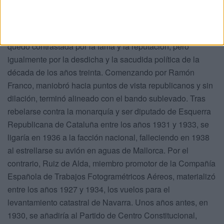
Para ser más preciso en lo fundamentado,
indiscutiblemente la crónica de vida de los protagonistas
quedó contrastada por la fama y la reputación, pero
igualmente por la desdicha y la sacudida política de la
década de los años treinta. Comenzando por Ramón
Franco, maniobró hacia puntos de vista republicanos y sin
dilación, terminó alineado con el bando sublevado. Tras
rebelarse contra la monarquía y ser diputado de Esquerra
Republicana de Cataluña entre los años 1931 y 1933, se
ligaría en 1936 a la facción nacional, falleciendo en 1938
al estrellarse su avión en aguas de Mallorca. Por el
contrario, Ruiz de Alda, miembro promotor de la Compañía
Española de Trabajos Fotogramétricos Aéreos, materializó
entre los años 1927 y 1934, los vuelos para el
levantamiento catastral de Navarra. Unos años antes, en
1930, se añadiría al Partido de Centro Constitucional,