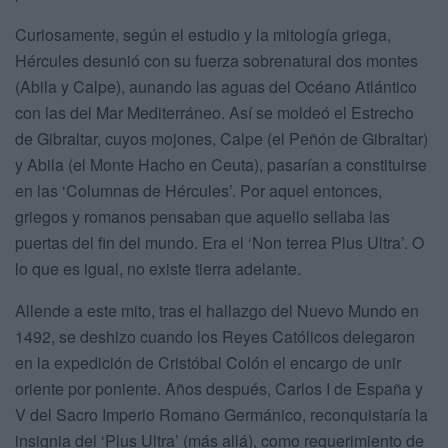
Curiosamente, según el estudio y la mitología griega,
Hércules desunió con su fuerza sobrenatural dos montes
(Abila y Calpe), aunando las aguas del Océano Atlántico
con las del Mar Mediterráneo. Así se moldeó el Estrecho
de Gibraltar, cuyos mojones, Calpe (el Peñón de Gibraltar)
y Abila (el Monte Hacho en Ceuta), pasarían a constituirse
en las ‘Columnas de Hércules’. Por aquel entonces,
griegos y romanos pensaban que aquello sellaba las
puertas del fin del mundo. Era el ‘Non terrea Plus Ultra’. O
lo que es igual, no existe tierra adelante.
Allende a este mito, tras el hallazgo del Nuevo Mundo en
1492, se deshizo cuando los Reyes Católicos delegaron
en la expedición de Cristóbal Colón el encargo de unir
oriente por poniente. Años después, Carlos I de España y
V del Sacro Imperio Romano Germánico, reconquistaría la
insignia del ‘Plus Ultra’ (más allá), como requerimiento de