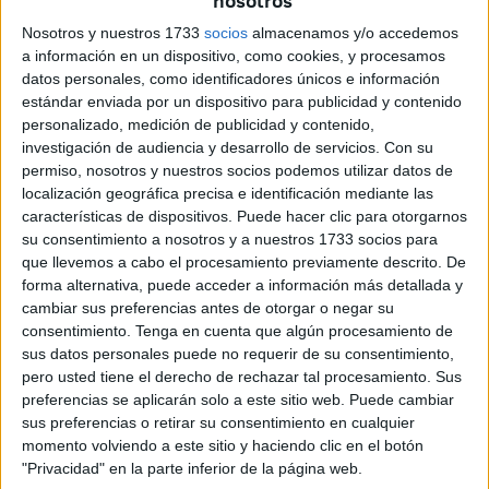
nosotros
o la autonomía condicionada por el avión del momento.
Nosotros y nuestros 1733
socios
almacenamos y/o accedemos
a información en un dispositivo, como cookies, y procesamos
Adelantándome a lo que posteriormente desgranaré,
datos personales, como identificadores únicos e información
puede sostenerse que la propulsión de nuestros aviadores
estándar enviada por un dispositivo para publicidad y contenido
se convirtió en una señal incuestionable para sistematizar
personalizado, medición de publicidad y contenido,
investigación de audiencia y desarrollo de servicios.
Con su
la puesta en escena de la aviación en las operaciones de
permiso, nosotros y nuestros socios podemos utilizar datos de
transporte y enlace con tierras distantes en América, África
localización geográfica precisa e identificación mediante las
y Asia, posibilitando el crecimiento del comercio y
características de dispositivos. Puede hacer clic para otorgarnos
auspiciando el influjo de España sobre estas
su consentimiento a nosotros y a nuestros 1733 socios para
que llevemos a cabo el procesamiento previamente descrito. De
demarcaciones, hasta lograr un impacto político y
forma alternativa, puede acceder a información más detallada y
simbólico de calado.
cambiar sus preferencias antes de otorgar o negar su
consentimiento.
Tenga en cuenta que algún procesamiento de
Y sin considerarse baladí, la transcendencia y dimensión
sus datos personales puede no requerir de su consentimiento,
de la empresa a la que hacían frente estos aviadores por la
pero usted tiene el derecho de rechazar tal procesamiento. Sus
exigua precisión de los equipos de navegación por
preferencias se aplicarán solo a este sitio web. Puede cambiar
sus preferencias o retirar su consentimiento en cualquier
entonces, se asimila en nuestros días a la apuesta que
momento volviendo a este sitio y haciendo clic en el botón
afronta el ser humano ante la investigación espacial.
"Privacidad" en la parte inferior de la página web.