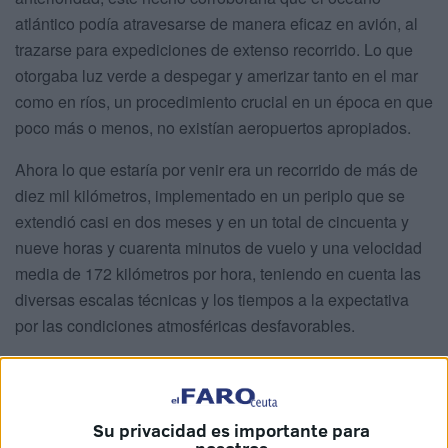
atlántico podía atravesarse de manera eficaz en avión, al
trazarse para expediciones de extenso recorrido. Lo que
otorgaba luz verde a despegar y amerizar tanto en el mar
como en ríos, un procedimiento crucial en un época en que
poco más o menos, no existían aeropuertos apropiados.
Ahora lo que estaría por venir era un recorrido de más de
diez mil kilómetros, implementado en un periplo que se
extendió casi en dos meses y en un total de cincuenta y
nueve horas y cuarenta minutos de vuelo y una velocidad
media de 172 kilómetros por hora, teniendo en cuenta las
diversas escalas técnicas y los tiempos a la expectativa
por las condiciones atmosféricas desfavorables.
Sobraría mencionar en este pasaje, que quienes
estuvieron en primera línea, hubieron de resistir un sinfín
de obstáculos. Tales, como el pilotaje oceánico sin apoyos
Su privacidad es importante para
modernos o la previsión del tiempo siempre impredecible,