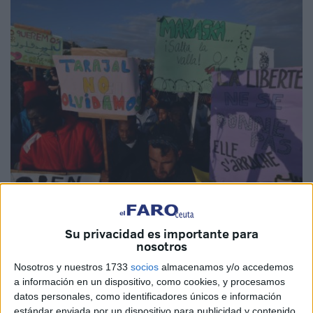
Archivo
Su privacidad es importante para
nosotros
Nosotros y nuestros 1733
socios
almacenamos y/o accedemos
La jurista
de CEAR
Paloma Favieres cree que
la
a información en un dispositivo, como cookies, y procesamos
absolución de los agentes de la Guardia Civil
datos personales, como identificadores únicos e información
denunciados
por ONG por la muerte de 15 inmigrantes
estándar enviada por un dispositivo para publicidad y contenido