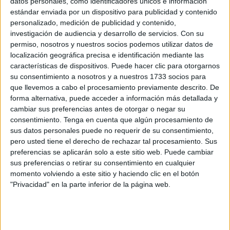
datos personales, como identificadores únicos e información
estándar enviada por un dispositivo para publicidad y contenido
La Marcha por la Dignidad tras los sucesos
personalizado, medición de publicidad y contenido,
del 6F será el 8 de febrero
investigación de audiencia y desarrollo de servicios.
Con su
POR
CARMEN ECHARRI
30/12/2024
4
permiso, nosotros y nuestros socios podemos utilizar datos de
localización geográfica precisa e identificación mediante las
Diez años del 6F: negativa a ADN y visados,
características de dispositivos. Puede hacer clic para otorgarnos
familias rotas y un recurso en el TC
su consentimiento a nosotros y a nuestros 1733 socios para
POR
ISABEL JIMÉNEZ
06/02/2024
1
que llevemos a cabo el procesamiento previamente descrito. De
forma alternativa, puede acceder a información más detallada y
Diez años de Tarajal y un dolor que
cambiar sus preferencias antes de otorgar o negar su
permanece
consentimiento.
Tenga en cuenta que algún procesamiento de
POR
CARMEN ECHARRI
03/02/2024
5
sus datos personales puede no requerir de su consentimiento,
pero usted tiene el derecho de rechazar tal procesamiento. Sus
La XI Marcha de El Tarajal partirá este año
preferencias se aplicarán solo a este sitio web. Puede cambiar
desde Plaza de los Reyes
sus preferencias o retirar su consentimiento en cualquier
POR
MARIBEL TENA
31/01/2024
9
momento volviendo a este sitio y haciendo clic en el botón
"Privacidad" en la parte inferior de la página web.
Conferencias y una marcha al Tarajal diez
años después del 6F
POR
ISABEL JIMÉNEZ
14/01/2024
6