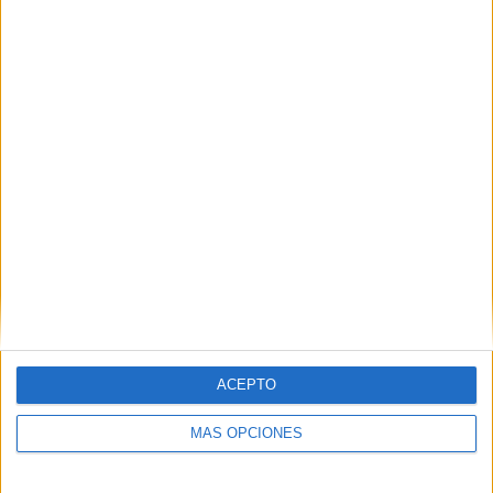
La Justicia asocia la baja definitiva de un
guardia civil a la presión de la valla
POR
CARMEN ECHARRI
10/01/2024
1
1
2
…
10
ACEPTO
MÁS OPCIONES