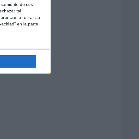
esamiento de sus
echazar tal
erencias o retirar su
vacidad" en la parte