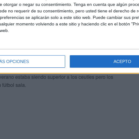
e otorgar o negar su consentimiento.
Tenga en cuenta que algún proc
de no requerir de su consentimiento, pero usted tiene el derecho de r
referencias se aplicarán solo a este sitio web. Puede cambiar sus pref
alquier momento volviendo a este sitio y haciendo clic en el botón "Pri
 web.
a de la
Reina pareció salir mejor que los portuarios,
arle vuelta al marcador.
ÁS OPCIONES
ACEPTO
to
con el quinto tanto de los manchegos en un saque
verano estaba siendo superior a los ceutíes pero los
fútbol sala.