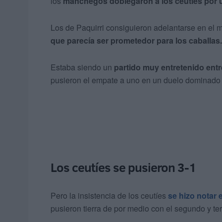
los
manchegos doblegaron a los ceutíes por u
Los de Paquirri consiguieron adelantarse en el 
que parecía ser prometedor para los caballas.
Estaba siendo un
partido muy entretenido ent
pusieron el empate a uno en un duelo dominado p
Los ceutíes se pusieron 3-1
Pero la insistencia de los ceutíes
se hizo notar 
pusieron tierra de por medio con el segundo y ter