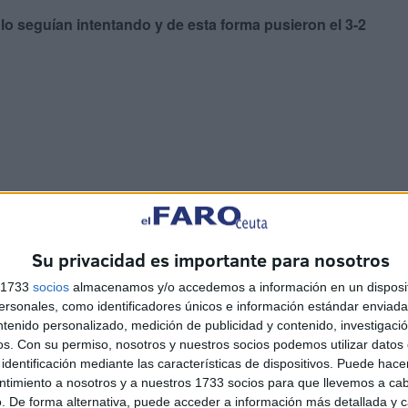
,
lo seguían intentando y de esta forma pusieron el 3-2
ar al Puerto en el parqué murciano pero los manchegos
or.
Su privacidad es importante para nosotros
el descanso
s 1733
socios
almacenamos y/o accedemos a información en un disposit
sonales, como identificadores únicos e información estándar enviada 
ntenido personalizado, medición de publicidad y contenido, investigaci
a parte,
el Ébora de Talavera puso el empate a tres en
os.
Con su permiso, nosotros y nuestros socios podemos utilizar datos 
or todo lo alto con una gran ritmo de partido por parte de
identificación mediante las características de dispositivos. Puede hacer
ntimiento a nosotros y a nuestros 1733 socios para que llevemos a ca
. De forma alternativa, puede acceder a información más detallada y 