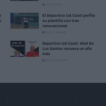
HACE 3 DÍAS
e
El Deportivo UA Ceutí perfila
o
su plantilla con tres
renovaciones
HACE 1 SEMANA
Deportivo UA Ceutí: Abel De
Los Santos renueva un año
más
HACE 2 SEMANAS