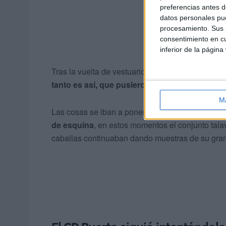
preferencias antes d
datos personales pue
procesamiento. Sus p
consentimiento en cu
inferior de la página
Tras la vuelta de vestuarios, el Ébora de Talaver
tanto es así, que pusieron el 3-4
consiguiendo d
M
Las cosas se iban a poner peor para el CD Puer
de esquina
, en estos momentos el conjunto tala
caballas continuaban dando muestras de su gran 