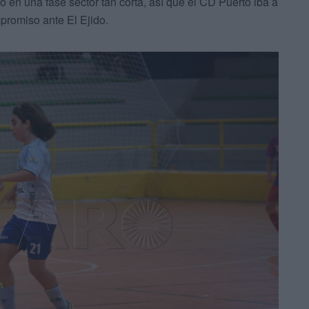
o en una fase sector tan corta, así que el CD Puerto iba a
mpromiso ante El Ejido.