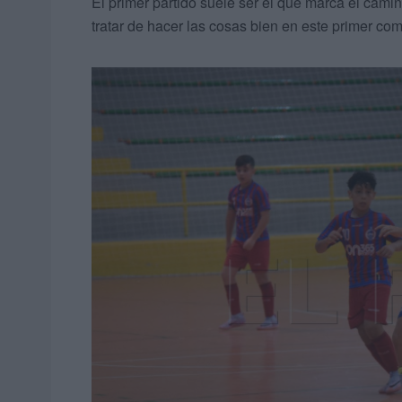
El primer partido suele ser el que marca el camin
tratar de hacer las cosas bien en este primer co