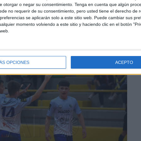
e otorgar o negar su consentimiento.
Tenga en cuenta que algún proc
l partido en
'La Libertad'
.
de no requerir de su consentimiento, pero usted tiene el derecho de r
referencias se aplicarán solo a este sitio web. Puede cambiar sus pref
buscar el empate. Pudo conseguirlo en dos ocasiones
alquier momento volviendo a este sitio y haciendo clic en el botón "Pri
 web.
rta y luego Ismael de lejos.
ÁS OPCIONES
ACEPTO