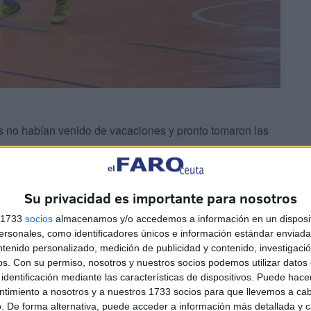
s no habían venido de vacaciones y pronto tomaron las
y ya Erick se encontró con el larguero. El Puerto sufría
Su privacidad es importante para nosotros
t.
s 1733
socios
almacenamos y/o accedemos a información en un disposit
sonales, como identificadores únicos e información estándar enviada 
ntenido personalizado, medición de publicidad y contenido, investigaci
os.
Con su permiso, nosotros y nuestros socios podemos utilizar datos 
identificación mediante las características de dispositivos. Puede hacer
ntimiento a nosotros y a nuestros 1733 socios para que llevemos a ca
. De forma alternativa, puede acceder a información más detallada y 
 a pies de Erick, que esta vez no perdonaba y conseguía