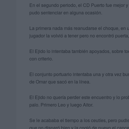
En el segundo periodo, el CD Puerto fue mejor y
pudo sentenciar en alguna ocasión.
La primera nada más reanudarse el choque, en u
jugador la volvió a tener pero no encontró puerta
El Ejido lo intentaba también apoyados, sobre to
con criterio.
El conjunto portuario intentaba una y otra vez bu
de Omar que sacó en la línea.
El Ejido no quería perder este encuentro y lo p
palo. Primero Leo y luego Aitor.
Se le acababa el tiempo a los ceutíes, pero pudi
que no disparó bien y la cogió de nuevo el cance