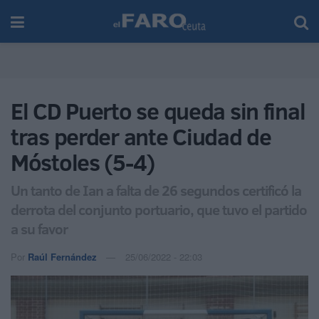
El CD Puerto se queda sin final
tras perder ante Ciudad de
Móstoles (5-4)
Un tanto de Ian a falta de 26 segundos certificó la
derrota del conjunto portuario, que tuvo el partido
a su favor
Por
Raúl Fernández
25/06/2022 - 22:03