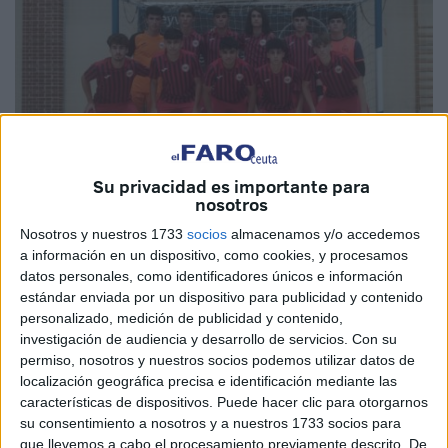
Su privacidad es importante para
nosotros
Nosotros y nuestros 1733
socios
almacenamos y/o accedemos
Imagen cedida
a información en un dispositivo, como cookies, y procesamos
datos personales, como identificadores únicos e información
estándar enviada por un dispositivo para publicidad y contenido
personalizado, medición de publicidad y contenido,
Dolorosa derrota la sufrida por el CD Puerto cadete en las
investigación de audiencia y desarrollo de servicios.
Con su
permiso, nosotros y nuestros socios podemos utilizar datos de
semifinales del Campeonato de España
de clubes de
localización geográfica precisa e identificación mediante las
fútbol-sala
. El equipo de Juan Martín peleó para estar en
características de dispositivos. Puede hacer clic para otorgarnos
la final ante el anfitrión y controló el partido durante buena
su consentimiento a nosotros y a nuestros 1733 socios para
parte del mismo, pero en los instantes finales bajó en
que llevemos a cabo el procesamiento previamente descrito. De