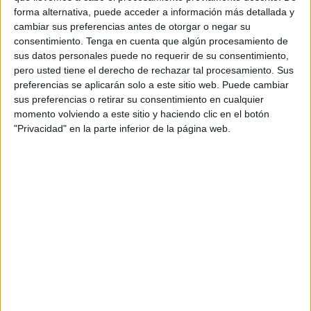
intensidad costándole el billete a la final. Un tanto de Ian a
forma alternativa, puede acceder a información más detallada y
cambiar sus preferencias antes de otorgar o negar su
falta de 26 de segundos supuso la derrota del conjunto
consentimiento.
Tenga en cuenta que algún procesamiento de
caballa.
sus datos personales puede no requerir de su consentimiento,
pero usted tiene el derecho de rechazar tal procesamiento. Sus
El CD
Puerto
llegó a Móstoles después de una brillante
preferencias se aplicarán solo a este sitio web. Puede cambiar
clasificación y sabiendo que podía entrar en la final.
sus preferencias o retirar su consentimiento en cualquier
Enfrente iba a estar el conjunto anfitrión con todo el
momento volviendo a este sitio y haciendo clic en el botón
"Privacidad" en la parte inferior de la página web.
pabellón a su favor, pero los portuarios nunca iban a
rendirse. Los ceutíes intentaron esperar a su rival y buscar
alguna contra que le permitieran ponerse por delante. Y la
encontró en el minuto 15, cuando Darío batió la portería
del Ciudad de Móstoles. El tanto dio alas a los ceutíes que
empezaron a controlar el partido. Sin embargo, los
madrileños no iban a dar un paso atrás todo lo contrario.
En el minuto 18, uno de los mejores del partido Ian, colocó
el empate a uno en el marcador. Pero este Puerto tiene
carácter e iba a ponerse de nuevo por delante a falta de un