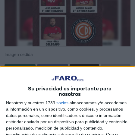
Imagen cedida
El CD Camoens de Ceuta
comienza su preparación para
Su privacidad es importante para
el próximo curso en la Segunda División de fútbol sala.
nosotros
Para ello,
el equipo empieza a estructurar la parcela
Nosotros y nuestros 1733
socios
almacenamos y/o accedemos
deportiva
de cara al comienzo de la temporada.
a información en un dispositivo, como cookies, y procesamos
datos personales, como identificadores únicos e información
El CD Camoens ha anunciado que va a contar con el
estándar enviada por un dispositivo para publicidad y contenido
mismo cuerpo técnico de cara al siguiente curso.
José
personalizado, medición de publicidad y contenido,
investigación de audiencia y desarrollo de servicios.
Con su