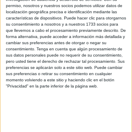
Quintana
ha renovado con el club para seguir de primer
permiso, nosotros y nuestros socios podemos utilizar datos de
entrenador del equipo; su segundo,
Antonio Damián
,
localización geográfica precisa e identificación mediante las
seguirá a su lado en el próximo curso de fútbol sala; y
características de dispositivos. Puede hacer clic para otorgarnos
Fran Yánez
seguirá otro año más llevando a cabo las
su consentimiento a nosotros y a nuestros 1733 socios para
funciones de delegado de campo.
que llevemos a cabo el procesamiento previamente descrito. De
forma alternativa, puede acceder a información más detallada y
El club naranja ha comunicado en sus redes sociales que
cambiar sus preferencias antes de otorgar o negar su
consentimiento.
Tenga en cuenta que algún procesamiento de
tras una temporada “dura, sufrida y muy trabajada, dejando
sus datos personales puede no requerir de su consentimiento,
asentadas a las ‘Guerreras naranjas’ donde se merecían,
pero usted tiene el derecho de rechazar tal procesamiento. Sus
queremos más”. “El cuerpo técnico caballa seguirá siendo
preferencias se aplicarán solo a este sitio web. Puede cambiar
el pulmón de este proyecto ilusionante para la temporada
sus preferencias o retirar su consentimiento en cualquier
momento volviendo a este sitio y haciendo clic en el botón
25/26”, ha añadido el conjunto naranja.
"Privacidad" en la parte inferior de la página web.
Los resultados de la temporada
Las ‘
Guerreras Naranjas’
lograron la permanencia en la
Segunda División de fútbol sala tras sufrir durante grandes
tramos de la temporada. Una
undécima posición
que se