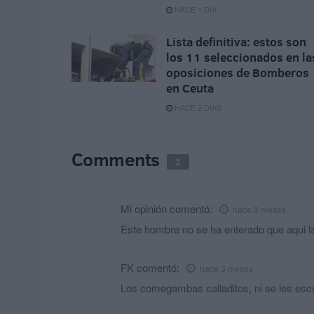
HACE 1 DÍA
Lista definitiva: estos son
los 11 seleccionados en la
oposiciones de Bomberos
en Ceuta
HACE 2 DÍAS
Comments
2
Mi opinión
comentó:
hace 3 meses
Este hombre no se ha enterado que aqui l
FK
comentó:
hace 3 meses
Los comegambas calladitos, ni se les esc