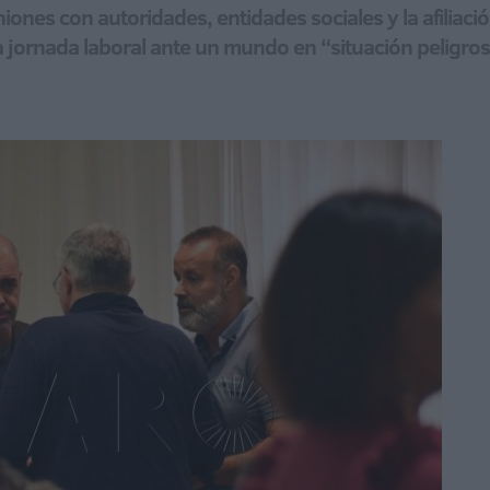
nes con autoridades, entidades sociales y la afiliaci
y la jornada laboral ante un mundo en “situación peligro