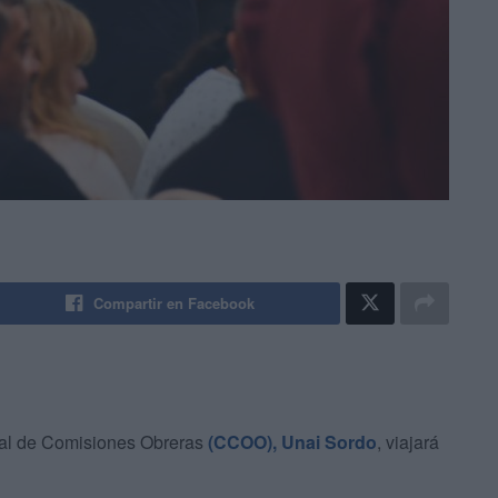
Compartir en Facebook
ical de Comisiones Obreras
(CCOO), Unai Sordo
, viajará