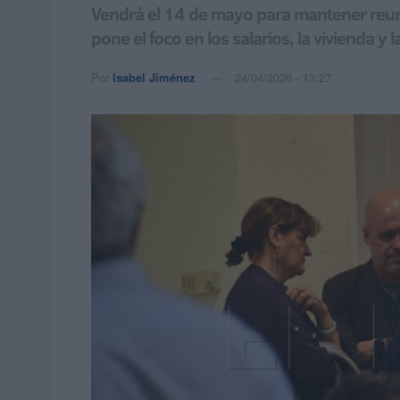
Vendrá el 14 de mayo para mantener reunio
pone el foco en los salarios, la vivienda 
Por
Isabel Jiménez
24/04/2026 - 13:27