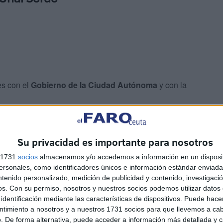
es con el
Gobierno de la Ciudad Autónoma
y con la
euta
, como la situación del
empleo, la vivienda y el
Su privacidad es importante para nosotros
s 1731
socios
almacenamos y/o accedemos a información en un disposit
diversas
entidades sociales
de Ceuta para analizar los
sonales, como identificadores únicos e información estándar enviada 
 del sindicato ante los mismos.
ntenido personalizado, medición de publicidad y contenido, investigaci
os.
Con su permiso, nosotros y nuestros socios podemos utilizar datos 
identificación mediante las características de dispositivos. Puede hacer
ntimiento a nosotros y a nuestros 1731 socios para que llevemos a ca
. De forma alternativa, puede acceder a información más detallada y 