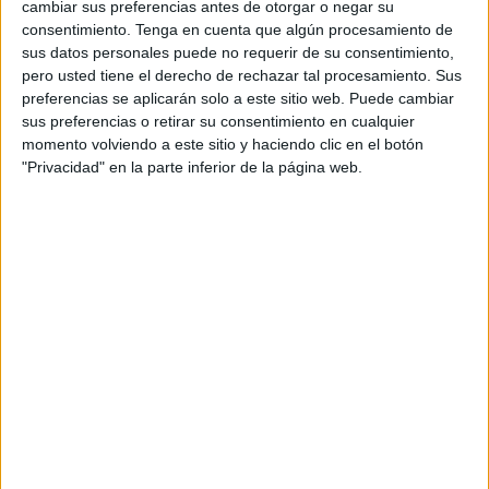
cambiar sus preferencias antes de otorgar o negar su
Mínimo Interprofesional (
SMI
). Desde CCOO de Ceuta y
consentimiento.
Tenga en cuenta que algún procesamiento de
Melilla
solicitaron a su secretario General, el pasado mes
sus datos personales puede no requerir de su consentimiento,
pero usted tiene el derecho de rechazar tal procesamiento. Sus
de septiembre, que negociara con la ministra del ramo dos
preferencias se aplicarán solo a este sitio web. Puede cambiar
temas relacionados con el plus de residencia que afectan
sus preferencias o retirar su consentimiento en cualquier
a las dos ciudades autónomas.
momento volviendo a este sitio y haciendo clic en el botón
"Privacidad" en la parte inferior de la página web.
El primero, que mediante las modificaciones legislativas
pertinentes, se obligara al pago del plus de residencia a
todas las empresas del sector privado que se están
asentando en nuestra ciudad "y que no aplican dicho plus
por no reflejarlo sus convenios colectivos (estatales,
sectoriales o de empresa), creándose igualmente una
competencia desleal con las empresas ceutíes que sí lo
están aplicando".
En segundo lugar, también solicitaron a Sordo que
negociara que el plus de residencia no sumara el total de
las retribuciones, para la aplicación del SMI, porque si es