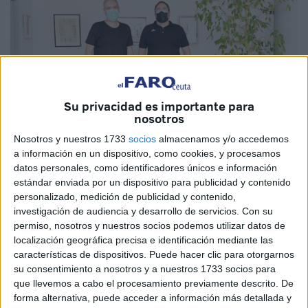
Su privacidad es importante para
nosotros
Nosotros y nuestros 1733
socios
almacenamos y/o accedemos
a información en un dispositivo, como cookies, y procesamos
datos personales, como identificadores únicos e información
estándar enviada por un dispositivo para publicidad y contenido
Imagen cedida
personalizado, medición de publicidad y contenido,
investigación de audiencia y desarrollo de servicios.
Con su
permiso, nosotros y nuestros socios podemos utilizar datos de
localización geográfica precisa e identificación mediante las
El secretario general de
CCOO
, Unai Sordo, pedirá a la
características de dispositivos. Puede hacer clic para otorgarnos
ministra de Trabajo y vicepresidenta segunda del
su consentimiento a nosotros y a nuestros 1733 socios para
que llevemos a cabo el procesamiento previamente descrito. De
Gobierno, Yolanda Díaz, que cumpla con los compromisos
forma alternativa, puede acceder a información más detallada y
incumplidos en torno al
plus de residencia
en el Salario