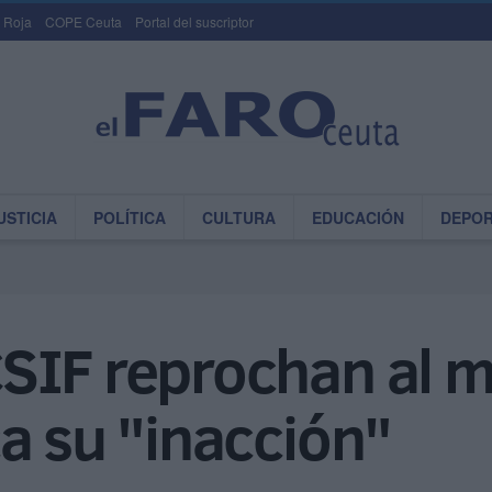
 Roja
COPE Ceuta
Portal del suscriptor
USTICIA
POLÍTICA
CULTURA
EDUCACIÓN
DEPO
SIF reprochan al mi
a su "inacción"