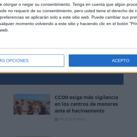
e otorgar o negar su consentimiento.
Tenga en cuenta que algún proc
de no requerir de su consentimiento, pero usted tiene el derecho de r
referencias se aplicarán solo a este sitio web. Puede cambiar sus pref
ible", subrayan, "
retomar cuanto antes el diálogo
alquier momento volviendo a este sitio y haciendo clic en el botón "Pri
, “bajo el principio de buena fe que hemos venido
 web.
co. "Ni que decir tiene que, de no obtener respuesta,
unas", concluyen.
ÁS OPCIONES
ACEPTO
CCOO exige más vigilancia
en los centros de menores
ante el hacinamiento
HACE 22 HORAS