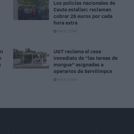
Los policías nacionales de
Ceuta estallan: reclaman
cobrar 25 euros por cada
hora extra
HACE 2 DÍAS
ón
UGT reclama el cese
e
inmediato de “las tareas de
n
morgue” asignadas a
operarios de Servilimpce
HACE 3 DÍAS