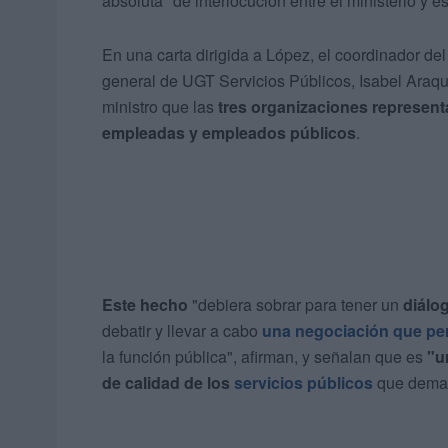
absoluta" de interlocución entre el ministerio y 
En una carta dirigida a López, el coordinador d
general de UGT Servicios Públicos, Isabel Araque
ministro que las
tres organizaciones represent
empleadas y empleados públicos
.
Este hecho
"debiera sobrar para tener un
diálo
debatir y llevar a cabo
una negociación que per
la función pública", afirman, y señalan que es
"u
de calidad de los
servicios públicos
que deman