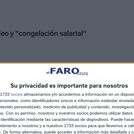
o y "congelación salarial"
Su privacidad es importante para nosotros
ores del ámbito de lo público "
no dejan de agravarse"
suntos "muy preocupantes", tanto en materia de empleo
s 1733
socios
almacenamos y/o accedemos a información en un disposit
, UGT y CCOO.
sonales, como identificadores únicos e información estándar enviada 
ntenido personalizado, medición de publicidad y contenido, investigaci
os.
Con su permiso, nosotros y nuestros socios podemos utilizar datos 
identificación mediante las características de dispositivos. Puede hacer
ntimiento a nosotros y a nuestros 1733 socios para que llevemos a ca
. De forma alternativa, puede acceder a información más detallada y 