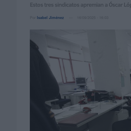
Estos tres sindicatos apremian a Óscar L
Por
Isabel Jiménez
16/09/2025 - 16:03