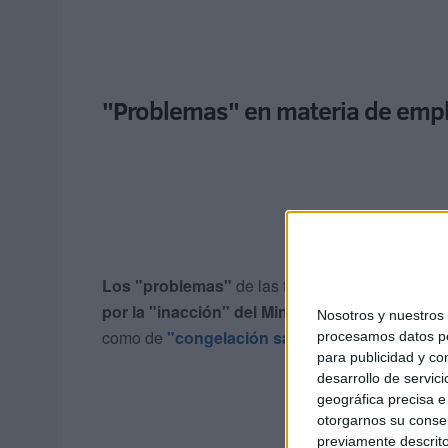
"Problemas" en materia de emple
Los "problemas"
de las trabajadoras y trabajad
por la "inacción" del Ministerio
para resolver a
Nosotros y nuestro
como de
"congelación salarial",
recalcan CSIF
procesamos datos per
para publicidad y co
desarrollo de servici
geográfica precisa e 
otorgarnos su conse
previamente descrito