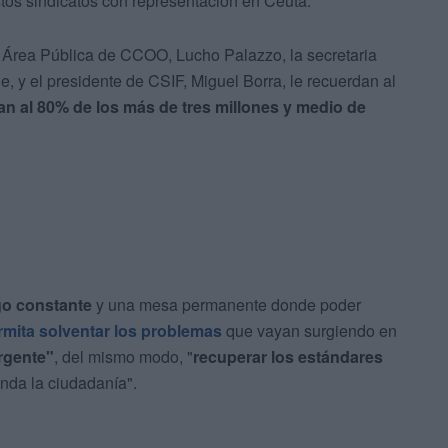
estos sindicatos con representación en Ceuta.
el Área Pública de CCOO, Lucho Palazzo, la secretaria
, y el presidente de CSIF, Miguel Borra, le recuerdan al
an al 80% de los más de tres millones y medio de
go constante
y una mesa permanente donde poder
mita solventar los problemas
que vayan surgiendo en
rgente"
, del mismo modo, "
recuperar los estándares
da la ciudadanía".