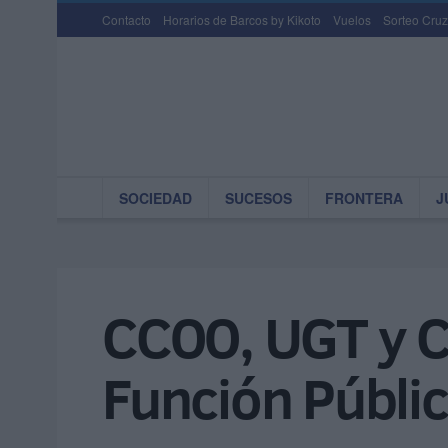
Contacto
Horarios de Barcos by Kikoto
Vuelos
Sorteo Cruz
SOCIEDAD
SUCESOS
FRONTERA
J
CCOO, UGT y C
Función Públic