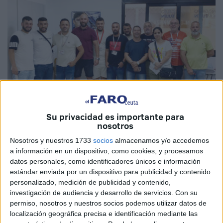
Su privacidad es importante para
nosotros
Nosotros y nuestros 1733
socios
almacenamos y/o accedemos
Imagen cedida
a información en un dispositivo, como cookies, y procesamos
datos personales, como identificadores únicos e información
estándar enviada por un dispositivo para publicidad y contenido
personalizado, medición de publicidad y contenido,
Comisiones Obreras Ceuta (
CCOO
) ha informado de su
investigación de audiencia y desarrollo de servicios.
Con su
victoria, con mayoría absoluta, en las
elecciones
permiso, nosotros y nuestros socios podemos utilizar datos de
localización geográfica precisa e identificación mediante las
sindicales en la
empresa
Eulen Seguridad, cuyo servicio