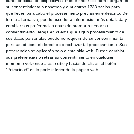
características de dispositivos. Puede hacer clic para otorgarnos
está destinado al sector privado y administraciones
su consentimiento a nosotros y a nuestros 1733 socios para
públicas.
que llevemos a cabo el procesamiento previamente descrito. De
forma alternativa, puede acceder a información más detallada y
CCOO ha obtenido un total de 97 votos, mientras que UGT
cambiar sus preferencias antes de otorgar o negar su
ha logrado 29 y Solidaridad, 16, es decir, ha ganado de
consentimiento.
Tenga en cuenta que algún procesamiento de
sus datos personales puede no requerir de su consentimiento,
manera holgada de acuerdo con las cifras proporcionadas
pero usted tiene el derecho de rechazar tal procesamiento. Sus
en nota de prensa.
preferencias se aplicarán solo a este sitio web. Puede cambiar
sus preferencias o retirar su consentimiento en cualquier
De esta manera, CCOO tendrá 6 delegados en el comité
momento volviendo a este sitio y haciendo clic en el botón
de empresa, que lo completarán 2 de UGT y 1 de
"Privacidad" en la parte inferior de la página web.
Solidaridad.
Este sindicato ha crecido en 2 delegados respecto a las
últimas elecciones, alcanzando en esta ocasión la mayoría
absoluta.
Desde CCOO agradecen el apoyo recibido en la jornada
electoral de hoy miércoles y felicitan al equipo de CCOO
en Eulen Seguridad, que continuará defendiendo los