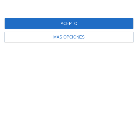
ACEPTO
MÁS OPCIONES
Tags:
CCOO
Elecciones
Empresas
Sindicatos
Related
Posts
La Cámara de Comercio de Ceuta crea la
Oficina de Atención al Empresario frente
a la crisis
HACE 2 HORAS
CCOO exige a Servilimpce que explique
cómo ha valorado las entrevistas de la
bolsa de Guardería