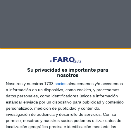
Imágenes: Juan Mosquera
Su privacidad es importante para
nosotros
Nosotros y nuestros 1733
socios
almacenamos y/o accedemos
a información en un dispositivo, como cookies, y procesamos
Trace
se encuentra celebrando durante este lunes las
datos personales, como identificadores únicos e información
elecciones sindicales de la entidad en la que cinco
estándar enviada por un dispositivo para publicidad y contenido
personalizado, medición de publicidad y contenido,
formaciones lucharán por liderar el comité de empresa y
investigación de audiencia y desarrollo de servicios.
Con su
obtener la máxima representación posible en los 17
permiso, nosotros y nuestros socios podemos utilizar datos de
puestos del grupo. El lugar elegido para llevar a cabo la
localización geográfica precisa e identificación mediante las