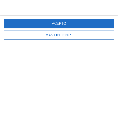
ACEPTO
MÁS OPCIONES
Tags:
Benzú
CCOO
CSIF
Juan Vivas
Trace
UGT
Related
Posts
Vox reprocha a Vivas su "hipocresía" y le
acusa de hacer "seguidismo ciego" a las
políticas de Sánchez
HACE 5 HORAS
CCOO exige a Servilimpce que explique