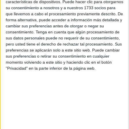
actividad en Ceuta ha sido la sede del organismo en
características de dispositivos. Puede hacer clic para otorgarnos
su consentimiento a nosotros y a nuestros 1733 socios para
Benzú
.
que llevemos a cabo el procesamiento previamente descrito. De
forma alternativa, puede acceder a información más detallada y
Más de 500 son los trabajadores llamados a las urnas y
cambiar sus preferencias antes de otorgar o negar su
que, por lo tanto, tendrán que decidir quienes serán sus
consentimiento.
Tenga en cuenta que algún procesamiento de
representantes ande la patronal durante los próximos
sus datos personales puede no requerir de su consentimiento,
años. El abanico de posibilidades se abre con respecto a
pero usted tiene el derecho de rechazar tal procesamiento. Sus
las últimas elecciones ya que son 5 los sindicatos que se
preferencias se aplicarán solo a este sitio web. Puede cambiar
sus preferencias o retirar su consentimiento en cualquier
presentan:
CCOO
,
UGT
,
CSIF
, UNT y Solidaridad.
momento volviendo a este sitio y haciendo clic en el botón
"Privacidad" en la parte inferior de la página web.
A las 10.00 horas han dado comienzo unos comicios que
se alargarán hasta las seis de la tarde. La llamada al voto
ha tenido bastante afluencia durante las primeras horas
pero los sindicatos prevén que el grueso de las votaciones
llegue al mediodía con el cambio de turno.
El tema recurrente de estas elecciones es la
municipalización de Trace, por lo que los miembros de
algunas de las formaciones sindicales han mostrado su