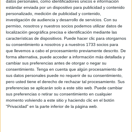
datos personales, como identificadores únicos e información
Melilla
, desde hace muchos años, tiene cuatro centros de
estándar enviada por un dispositivo para publicidad y contenido
salud y entendemos que esto es mejor porque da mucha
personalizado, medición de publicidad y contenido,
más accesibilidad a la población y mejor atención al
investigación de audiencia y desarrollo de servicios.
Con su
ciudadano”, argumentó Lara.
permiso, nosotros y nuestros socios podemos utilizar datos de
localización geográfica precisa e identificación mediante las
Además, el líder sindical afirmó que le “da mucho coraje”
características de dispositivos. Puede hacer clic para otorgarnos
su consentimiento a nosotros y a nuestros 1733 socios para
que se inviertan cientos de miles de euros en obras
que llevemos a cabo el procesamiento previamente descrito. De
estúpidas o innecesarias “cuando llevamos exigiendo
forma alternativa, puede acceder a información más detallada y
durante muchos años un cuarto centro de salud,
cambiar sus preferencias antes de otorgar o negar su
dotándose una parcela para ello además de con el
consentimiento.
Tenga en cuenta que algún procesamiento de
sus datos personales puede no requerir de su consentimiento,
personal suficiente”.
pero usted tiene el derecho de rechazar tal procesamiento. Sus
preferencias se aplicarán solo a este sitio web. Puede cambiar
En este sentido, criticó que “la Administración ha hecho
sus preferencias o retirar su consentimiento en cualquier
oídos sordos porque parece que en sanidad quieren
momento volviendo a este sitio y haciendo clic en el botón
invertir poco”. Sobre este tema recomendó a los
"Privacidad" en la parte inferior de la página web.
representantes políticos de esta administración “que se
fuera a los centros de salud, y al hospital para que reclame
mayor número de personal y mayor número de