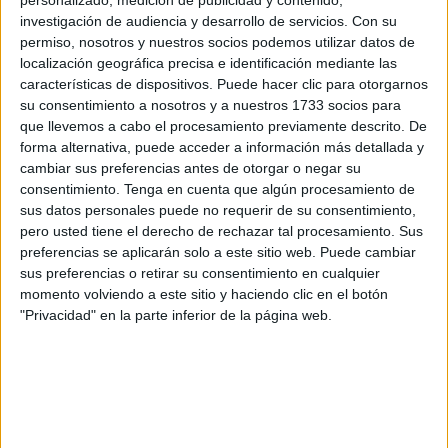
países de origen de inmigrantes, entre ellos
el de
investigación de audiencia y desarrollo de servicios.
Con su
Marruecos
,
para pedirles ayuda para
luchar contra los
permiso, nosotros y nuestros socios podemos utilizar datos de
engaños y las estafas
en el proceso de
regularización
localización geográfica precisa e identificación mediante las
características de dispositivos. Puede hacer clic para otorgarnos
abierto:
"Nadie tiene que pagar ni un euro".
su consentimiento a nosotros y a nuestros 1733 socios para
que llevemos a cabo el procesamiento previamente descrito. De
Prieto ha lanzado este aviso después de que haya
forma alternativa, puede acceder a información más detallada y
trascendido que
se están cobrando a los inmigrantes
cambiar sus preferencias antes de otorgar o negar su
hasta 500 euros por trámites gratuitos
de
consentimiento.
Tenga en cuenta que algún procesamiento de
regularización, bien como concepto de asesoramiento o
sus datos personales puede no requerir de su consentimiento,
pero usted tiene el derecho de rechazar tal procesamiento. Sus
bien para conseguir las citas previas necesarias.
preferencias se aplicarán solo a este sitio web. Puede cambiar
sus preferencias o retirar su consentimiento en cualquier
"Nadie tiene que pagar ni un euro y mucho menos por
momento volviendo a este sitio y haciendo clic en el botón
una cita
. No es en absoluto necesario. Para nada. Lo
"Privacidad" en la parte inferior de la página web.
contrario. Estamos dando cita en tiempo y forma, que
nadie se preocupe por eso", ha recalcado el delegado del
Gobierno, en declaraciones posteriores a los periodistas.
El delegado del Gobierno ha lamentado que
"estén